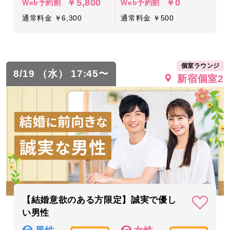
￥5,800
￥0
Web予約割
Web予約割
通常料金 ￥6,300
通常料金 ￥500
個室ラウンジ
8/19 （水） 17:45〜
新宿個室2
【結婚意欲のある方限定】誠実で優し
い男性