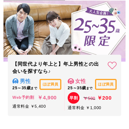
【同世代より年上と】年上男性との出
会いを探すなら♪
男性
女性
ほぼ満員
ほぼ満員
25～35歳
25～35歳
まで
まで
￥4,900
￥200
Web予約割
早割
￥500
通常料金 ￥5,400
通常料金 ￥1,000