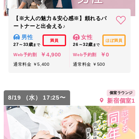
【※大人の魅力＆安心感※】頼れるパ
ートナーと出会える♪
男性
女性
満員
ほぼ満員
27～33歳
26～32歳
まで
まで
￥4,900
￥0
Web予約割
Web予約割
通常料金 ￥5,400
通常料金 ￥500
個室ラウンジ
8/19 （水） 17:25〜
新宿個室1