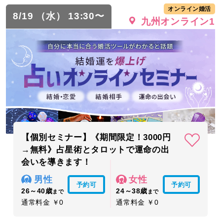
オンライン婚活
8/19 （水） 13:30〜
九州オンライン1
【個別セミナー】《期間限定！3000円
→無料》占星術とタロットで運命の出
会いを導きます！
男性
女性
予約可
予約可
26～40歳
24～38歳
まで
まで
通常料金 ￥0
通常料金 ￥0