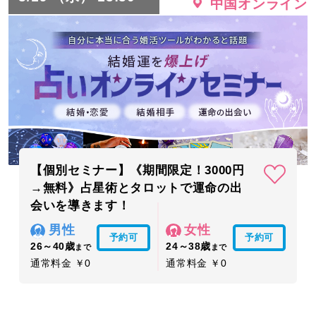
中国オンライン
【個別セミナー】《期間限定！3000円
→無料》占星術とタロットで運命の出
会いを導きます！
男性
女性
予約可
予約可
26～40歳
24～38歳
まで
まで
通常料金 ￥0
通常料金 ￥0