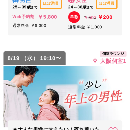
男性
女性
ほぼ満員
ほぼ満員
25～39歳
24～38歳
まで
まで
￥5,800
￥200
Web予約割
早割
￥500
通常料金 ￥6,300
通常料金 ￥1,000
個室ラウンジ
8/19 （水） 19:10〜
大阪個室1
★大人な男性に甘えたい！落ち着いた