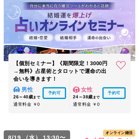
【個別セミナー】《期間限定！3000円
→無料》占星術とタロットで運命の出
会いを導きます！
男性
女性
予約可
予約可
26～40歳
24～38歳
まで
まで
通常料金 ￥0
通常料金 ￥0
オンライン婚活
8/19 （水） 13:30〜