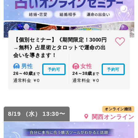
【個別セミナー】《期間限定！3000円
→無料》占星術とタロットで運命の出
会いを導きます！
男性
女性
予約可
予約可
26～40歳
24～38歳
まで
まで
通常料金 ￥0
通常料金 ￥0
オンライン婚活
8/19 （水） 13:30〜
関西オンライン