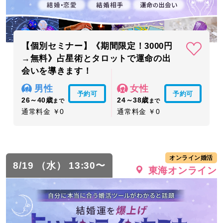
【個別セミナー】《期間限定！3000円
→無料》占星術とタロットで運命の出
会いを導きます！
男性
女性
予約可
予約可
26～40歳
24～38歳
まで
まで
通常料金 ￥0
通常料金 ￥0
オンライン婚活
8/19 （水） 13:30〜
東海オンライン