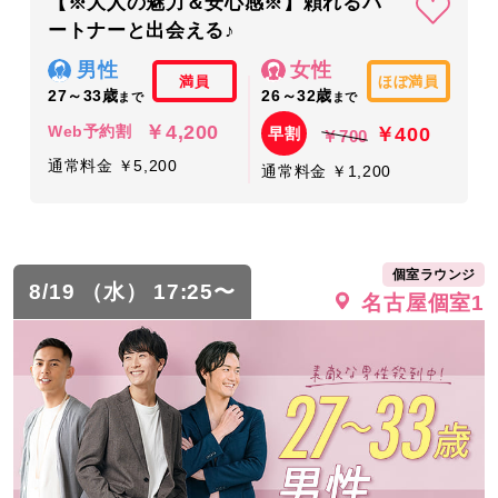
【※大人の魅力＆安心感※】頼れるパ
ートナーと出会える♪
男性
女性
満員
ほぼ満員
27～33歳
26～32歳
まで
まで
￥4,200
￥400
Web予約割
早割
￥700
通常料金 ￥5,200
通常料金 ￥1,200
個室ラウンジ
8/19 （水） 17:25〜
名古屋個室1