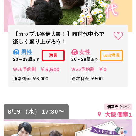
【カップル率最大級！】同世代中心で
楽しく盛り上がろう！
男性
女性
満員
ほぼ満員
23～29歳
20～28歳
まで
まで
￥5,500
￥0
Web予約割
Web予約割
通常料金 ￥6,000
通常料金 ￥500
個室ラウンジ
8/19 （水） 17:30〜
大阪個室1