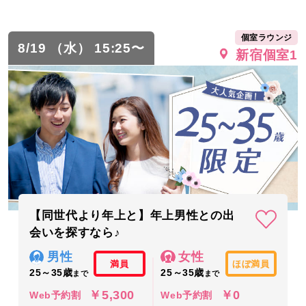
個室ラウンジ
8/19 （水） 15:25〜
新宿個室1
【同世代より年上と】年上男性との出
会いを探すなら♪
男性
女性
満員
ほぼ満員
25～35歳
25～35歳
まで
まで
￥5,300
￥0
Web予約割
Web予約割