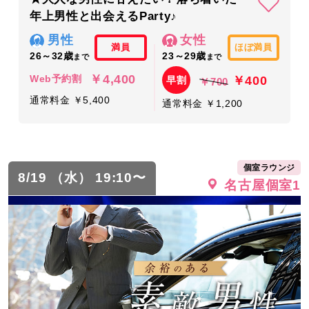
年上男性と出会えるParty♪
男性
女性
満員
ほぼ満員
26～32歳
23～29歳
まで
まで
￥4,400
￥400
Web予約割
早割
￥700
通常料金 ￥5,400
通常料金 ￥1,200
個室ラウンジ
8/19 （水） 19:10〜
名古屋個室1