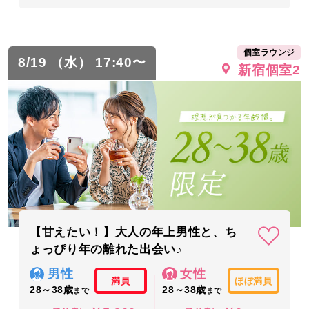
個室ラウンジ
8/19 （水） 17:40〜
新宿個室2
【甘えたい！】大人の年上男性と、ち
ょっぴり年の離れた出会い♪
男性
女性
満員
ほぼ満員
28～38歳
28～38歳
まで
まで