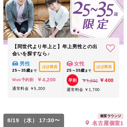
【同世代より年上と】年上男性との出
会いを探すなら♪
男性
女性
ほぼ満員
ほぼ満員
25～35歳
25～35歳
まで
まで
￥4,200
￥400
Web予約割
早割
￥1,200
通常料金 ￥5,200
通常料金 ￥1,700
個室ラウンジ
8/19 （水） 17:30〜
名古屋個室1