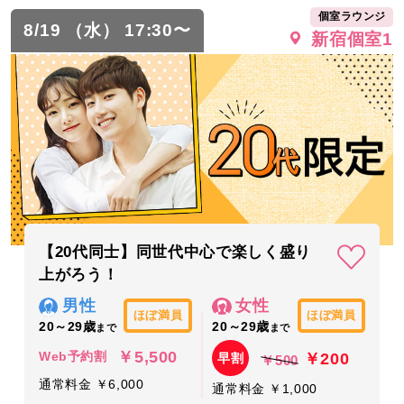
個室ラウンジ
8/19 （水） 17:30〜
新宿個室1
【20代同士】同世代中心で楽しく盛り
上がろう！
男性
女性
ほぼ満員
ほぼ満員
20～29歳
20～29歳
まで
まで
￥5,500
￥200
Web予約割
早割
￥500
通常料金 ￥6,000
通常料金 ￥1,000