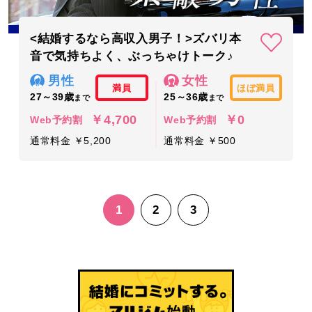
<結婚するなら高収入男子！>ズバリ本
音で気持ちよく、ぶっちゃけトーク♪
男性
女性
満員
ほぼ満員
27～39歳
25～36歳
まで
まで
￥4,700
￥0
Web予約割
Web予約割
通常料金 ￥5,200
通常料金 ￥500
1
2
3