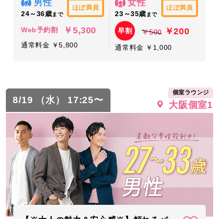
男性
女性
ほぼ満員
ほぼ満員
24～36歳
23～35歳
まで
まで
￥5,300
￥200
Web予約割
早割
￥500
通常料金 ￥5,800
通常料金 ￥1,000
個室ラウンジ
8/19 （水） 17:25〜
大阪個室1