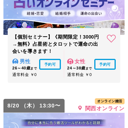
【個別セミナー】《期間限定！3000円
→無料》占星術とタロットで運命の出
会いを導きます！
男性
女性
予約可
予約可
26～40歳
24～38歳
まで
まで
通常料金 ￥0
通常料金 ￥0
オンライン婚活
8/20 （木） 13:30〜
関西オンライン