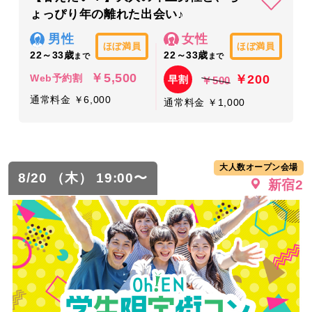
ょっぴり年の離れた出会い♪
男性
女性
ほぼ満員
ほぼ満員
22～33歳
22～33歳
まで
まで
￥5,500
￥200
Web予約割
早割
￥500
通常料金 ￥6,000
通常料金 ￥1,000
大人数オープン会場
8/20 （木） 19:00〜
新宿2