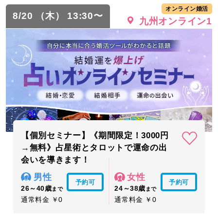
オンライン婚活
8/20 （木） 13:30〜
九州オンライン1
【個別セミナー】《期間限定！3000円
→無料》占星術とタロットで運命の出
会いを導きます！
男性
女性
予約可
予約可
26～40歳
24～38歳
まで
まで
通常料金 ￥0
通常料金 ￥0