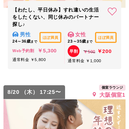
【わたし、平日休み】すれ違いの生活
をしたくない、同じ休みのパートナー
探し♪
男性
女性
ほぼ満員
ほぼ満員
24～36歳
23～35歳
まで
まで
￥5,300
￥200
Web予約割
早割
￥500
通常料金 ￥5,800
通常料金 ￥1,000
個室ラウンジ
8/20 （木） 17:25〜
大阪個室1