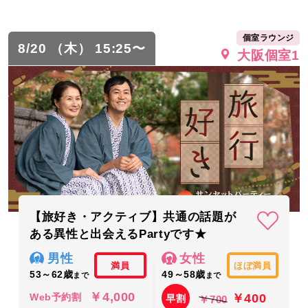
個室ラウンジ
8/20 （木） 15:25〜
大阪個室1
【旅好き・アクティブ】共通の話題が
ある異性と出会えるPartyです★
男性
女性
満員
ほぼ満員
53～62歳
49～58歳
まで
まで
￥4,000
￥400
Web予約割
早割
￥700