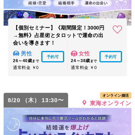
【個別セミナー】《期間限定！3000円
→無料》占星術とタロットで運命の出
会いを導きます！
男性
女性
予約可
予約可
26～40歳
24～38歳
まで
まで
通常料金 ￥0
通常料金 ￥0
オンライン婚活
8/20 （木） 13:30〜
東海オンライン