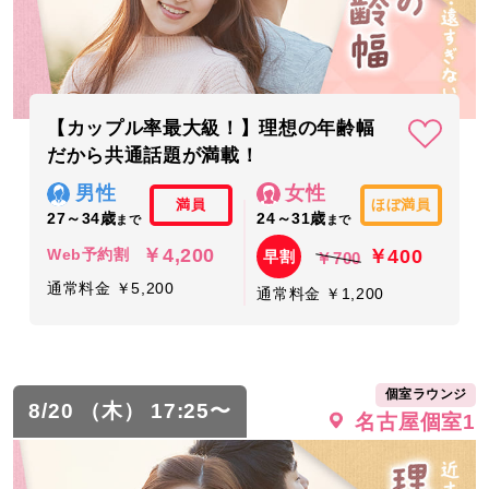
【カップル率最大級！】理想の年齢幅
だから共通話題が満載！
男性
女性
満員
ほぼ満員
27～34歳
24～31歳
まで
まで
￥4,200
￥400
Web予約割
早割
￥700
通常料金 ￥5,200
通常料金 ￥1,200
個室ラウンジ
8/20 （木） 17:25〜
名古屋個室1