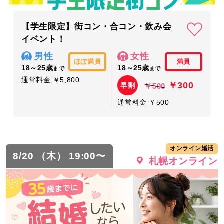
【学生限定】街コン・合コン・飲み会
イベント！
男性
女性
ほぼ満員
満員
18～25歳
18～25歳
まで
まで
通常料金 ￥5,800
￥300
早割
￥500
通常料金 ￥500
オンライン婚活
8/20 （木） 19:00〜
札幌オンライン