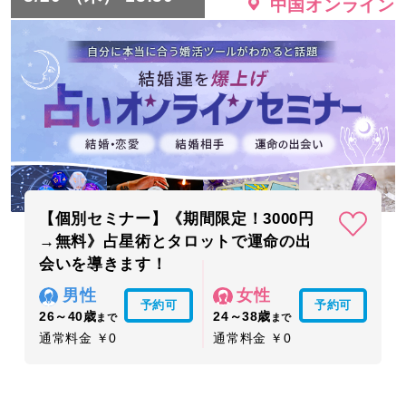
中国オンライン
【個別セミナー】《期間限定！3000円
→無料》占星術とタロットで運命の出
会いを導きます！
男性
女性
予約可
予約可
26～40歳
24～38歳
まで
まで
通常料金 ￥0
通常料金 ￥0