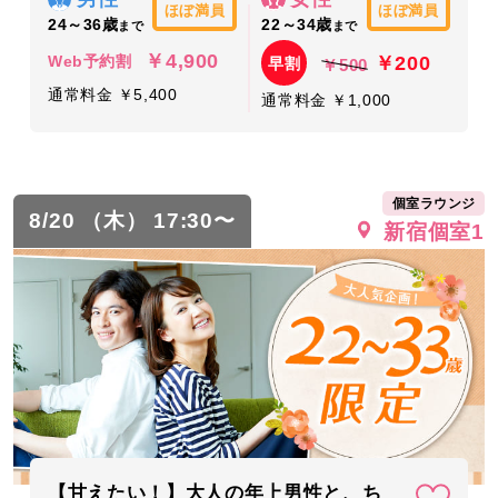
ほぼ満員
ほぼ満員
24～36歳
22～34歳
まで
まで
￥4,900
￥200
Web予約割
早割
￥500
通常料金 ￥5,400
通常料金 ￥1,000
個室ラウンジ
8/20 （木） 17:30〜
新宿個室1
【甘えたい！】大人の年上男性と、ち