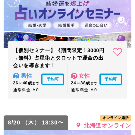
【個別セミナー】《期間限定！3000円
→無料》占星術とタロットで運命の出
会いを導きます！
男性
女性
予約可
予約可
26～40歳
24～38歳
まで
まで
通常料金 ￥0
通常料金 ￥0
オンライン婚活
8/20 （木） 13:30〜
北海道オンライン