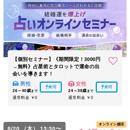
【個別セミナー】《期間限定！3000円
→無料》占星術とタロットで運命の出
会いを導きます！
男性
女性
予約可
予約可
26～40歳
24～38歳
まで
まで
通常料金 ￥0
通常料金 ￥0
オンライン婚活
8/20 （木） 13:30〜