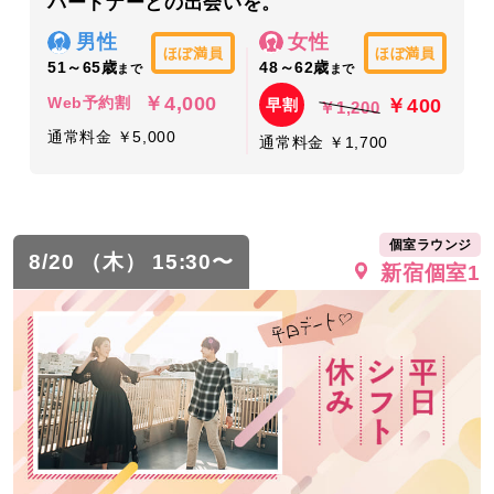
パートナーとの出会いを。
男性
女性
ほぼ満員
ほぼ満員
51～65歳
48～62歳
まで
まで
￥4,000
￥400
Web予約割
早割
￥1,200
通常料金 ￥5,000
通常料金 ￥1,700
個室ラウンジ
8/20 （木） 15:30〜
新宿個室1