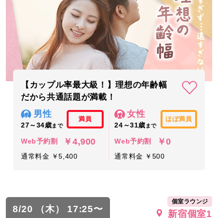
【カップル率最大級！】理想の年齢幅
だから共通話題が満載！
男性
女性
満員
ほぼ満員
27～34歳
24～31歳
まで
まで
￥4,900
￥0
Web予約割
Web予約割
通常料金 ￥5,400
通常料金 ￥500
個室ラウンジ
8/20 （木） 17:25〜
新宿個室1