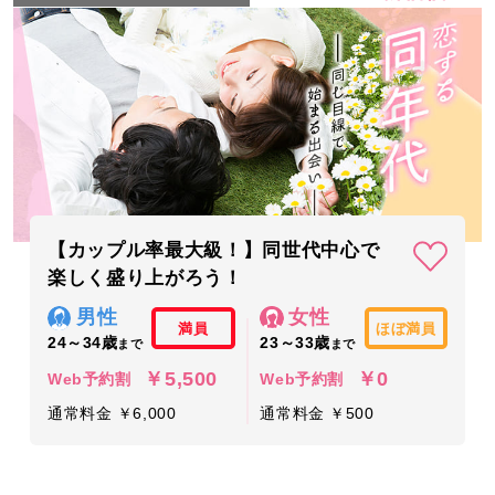
【カップル率最大級！】同世代中心で
楽しく盛り上がろう！
男性
女性
満員
ほぼ満員
24～34歳
23～33歳
まで
まで
￥5,500
￥0
Web予約割
Web予約割
通常料金 ￥6,000
通常料金 ￥500