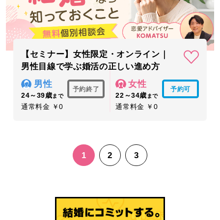
【セミナー】女性限定・オンライン｜
男性目線で学ぶ婚活の正しい進め方
男性
女性
予約終了
予約可
24～39歳
22～34歳
まで
まで
通常料金 ￥0
通常料金 ￥0
1
2
3