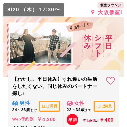
個室ラウンジ
8/20 （木） 17:30〜
大阪個室1
【わたし、平日休み】すれ違いの生活
をしたくない、同じ休みのパートナー
探し♪
男性
女性
ほぼ満員
ほぼ満員
24～36歳
22～34歳
まで
まで
￥4,200
￥400
Web予約割
早割
￥1,200