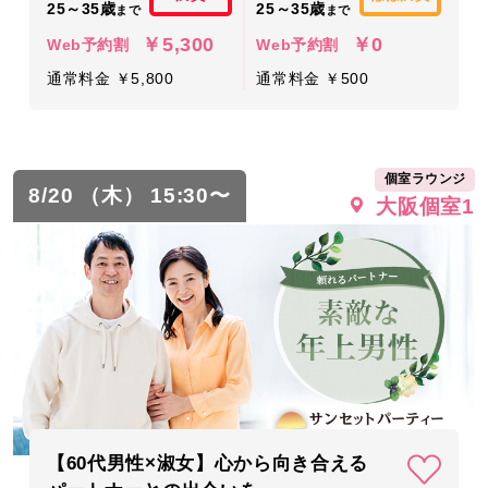
25～35歳
25～35歳
まで
まで
￥5,300
￥0
Web予約割
Web予約割
通常料金 ￥5,800
通常料金 ￥500
個室ラウンジ
8/20 （木） 15:30〜
大阪個室1
【60代男性×淑女】心から向き合える