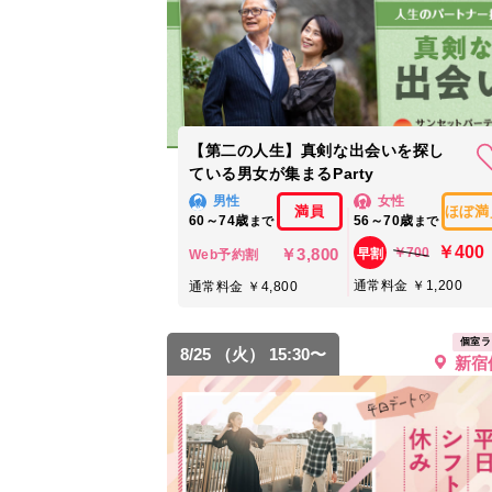
【第二の人生】真剣な出会いを探し
ている男女が集まるParty
男性
女性
満員
ほぼ満
60～74歳
56～70歳
まで
まで
￥400
￥3,800
￥700
早割
Web予約割
通常料金 ￥1,200
通常料金 ￥4,800
個室ラ
8/25 （火） 15:30〜
新宿