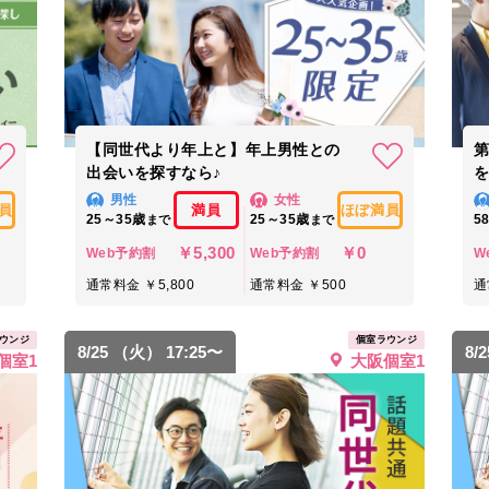
【同世代より年上と】年上男性との
出会いを探すなら♪
男性
女性
員
満員
ほぼ満員
25～35歳
25～35歳
5
まで
まで
￥5,300
￥0
Web予約割
Web予約割
W
通常料金 ￥5,800
通常料金 ￥500
通
ウンジ
個室ラウンジ
8/25 （火） 17:25〜
8/
個室1
大阪個室1