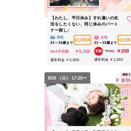
【わたし、平日休み】すれ違いの生
活をしたくない、同じ休みのパート
ナー探し♪
男性
女性
ほぼ満員
ほぼ満
24～36歳
23～35歳
まで
まで
￥200
￥5,300
￥500
早割
Web予約割
通常料金 ￥1,000
通常料金 ￥5,800
個室ラ
8/25 （火） 17:25〜
新宿