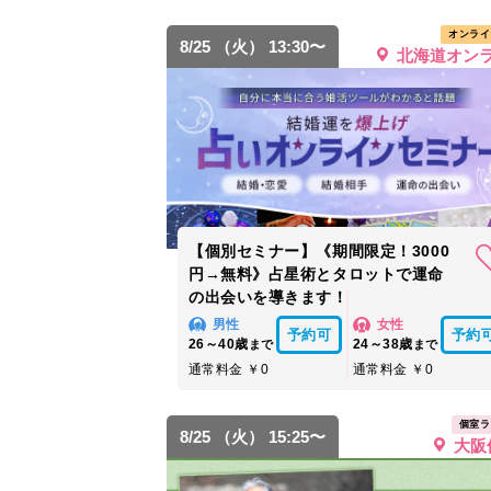
オンライ
8/25 （火） 13:30〜
北海道オン
【個別セミナー】《期間限定！3000
円→無料》占星術とタロットで運命
の出会いを導きます！
男性
女性
予約可
予約
26～40歳
24～38歳
まで
まで
通常料金 ￥0
通常料金 ￥0
個室ラ
8/25 （火） 15:25〜
大阪