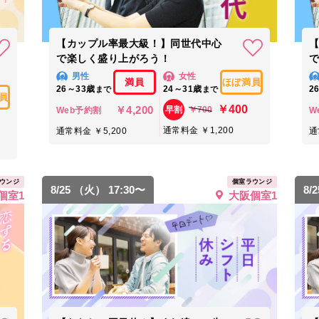
【カップル率最大級！】同世代中心
で楽しく盛り上がろう！
男性
女性
満員
ほぼ満員
26～33歳
24～31歳
2
まで
まで
員
￥400
￥4,200
￥700
早割
Web予約割
W
通常料金 ￥1,200
通常料金 ￥5,200
通
ウンジ
個室ラウンジ
8/25 （火） 17:30〜
8/
個室1
大阪個室1