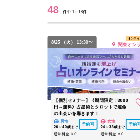
48
件中 1～18件
オンライ
8/25 （火） 13:30〜
関東オン
【個別セミナー】《期間限定！3000
円→無料》占星術とタロットで運命
の出会いを導きます！
男性
女性
予約可
予約
26～40歳
24～38歳
まで
まで
通常料金 ￥0
通常料金 ￥0