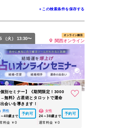
＋この検索条件を保存する
オンライン婚活
25 （火） 13:30〜
関西オンライン
個別セミナー】《期間限定！3000
円→無料》占星術とタロットで運命
の出会いを導きます！
男性
女性
予約可
予約可
6～40歳
24～38歳
まで
まで
常料金 ￥0
通常料金 ￥0