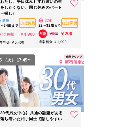
【わたし、平日休み】すれ違いの生
活をしたくない、同じ休みのパート
ー探し♪
男性
女性
ほぼ満員
ほぼ満員
4～34歳
22～32歳
まで
まで
￥200
￥4,900
￥500
早割
eb予約割
通常料金 ￥1,000
常料金 ￥5,400
個室ラウンジ
25 （火） 17:45〜
新宿個室2
30代男女中心】共通の話題がある
＆落ち着いた相手同士で話しやすい
★