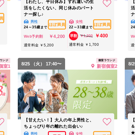
【わたし、平日休み】すれ違いの生
活をしたくない、同じ休みのパート
ナー探し♪
ナ
員
男性
女性
ほぼ満員
ほぼ満員
24～35歳
22～33歳
2
まで
まで
￥400
￥4,200
￥1,200
早割
Web予約割
W
通常料金 ￥1,700
通常料金 ￥5,200
通
ウンジ
個室ラウンジ
8/25 （火） 17:40〜
8/
個室1
新宿個室2
【甘えたい！】大人の年上男性と、
【
ちょっぴり年の離れた出会い♪
男性
女性