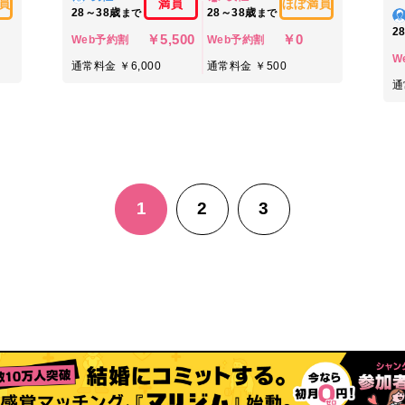
員
満員
ほぼ満員
28～38歳
28～38歳
まで
まで
2
￥5,500
￥0
Web予約割
Web予約割
W
通常料金 ￥6,000
通常料金 ￥500
通
1
2
3