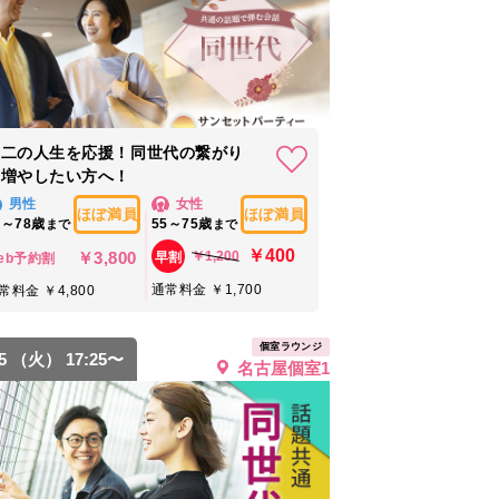
第二の人生を応援！同世代の繋がり
を増やしたい方へ！
男性
女性
ほぼ満員
ほぼ満員
8～78歳
55～75歳
まで
まで
￥400
￥3,800
￥1,200
早割
eb予約割
通常料金 ￥1,700
常料金 ￥4,800
個室ラウンジ
25 （火） 17:25〜
名古屋個室1