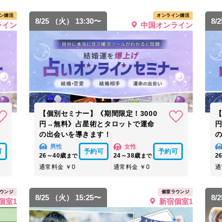
ン婚活
オンライン婚活
8/25 （火） 13:30〜
8/
ライン
中国オンライン
【個別セミナー】《期間限定！3000
【
円→無料》占星術とタロットで運命
の出会いを導きます！
男性
女性
可
予約可
予約可
26～40歳
24～38歳
2
まで
まで
通常料金 ￥0
通常料金 ￥0
通
ウンジ
個室ラウンジ
8/25 （火） 15:25〜
8/
個室1
新宿個室1