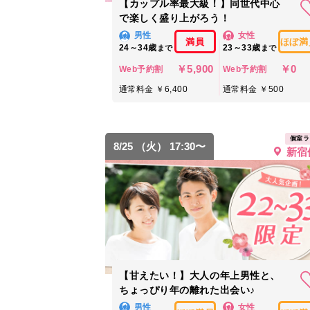
【カップル率最大級！】同世代中心
で楽しく盛り上がろう！
男性
女性
満員
ほぼ満
24～34歳
23～33歳
まで
まで
￥5,900
￥0
Web予約割
Web予約割
通常料金 ￥6,400
通常料金 ￥500
個室ラ
8/25 （火） 17:30〜
新宿
【甘えたい！】大人の年上男性と、
ちょっぴり年の離れた出会い♪
男性
女性