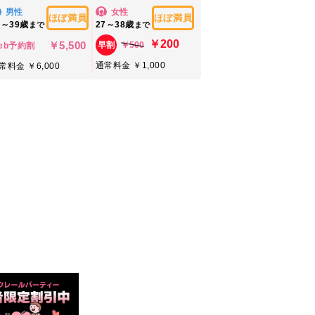
男性
女性
ほぼ満員
ほぼ満員
8～39歳
27～38歳
まで
まで
￥200
￥5,500
￥500
早割
eb予約割
通常料金 ￥1,000
常料金 ￥6,000