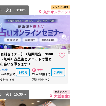
オンライン婚活
25 （火） 13:30〜
九州オンライン1
個別セミナー】《期間限定！3000
円→無料》占星術とタロットで運命
の出会いを導きます！
男性
女性
予約可
予約可
6～40歳
24～38歳
まで
まで
常料金 ￥0
通常料金 ￥0
個室ラウンジ
25 （火） 15:30〜
大阪個室1