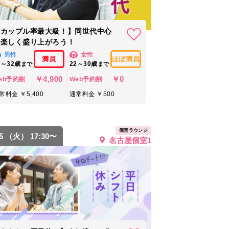
【カップル率最大級！】同世代中心
で楽しく盛り上がろう！
男性
女性
満員
ほぼ満員
6～32歳
22～30歳
まで
まで
￥4,900
￥0
eb予約割
Web予約割
常料金 ￥5,400
通常料金 ￥500
個室ラウンジ
25 （火） 17:30〜
名古屋個室1