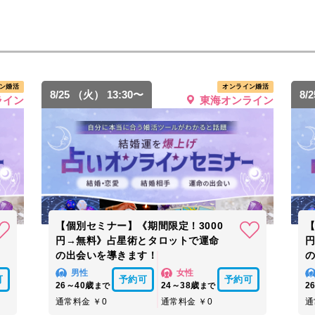
ン婚活
オンライン婚活
8/25 （火） 13:30〜
8/
ライン
東海オンライン
【個別セミナー】《期間限定！3000
【
円→無料》占星術とタロットで運命
の出会いを導きます！
男性
女性
可
予約可
予約可
26～40歳
24～38歳
2
まで
まで
通常料金 ￥0
通常料金 ￥0
通