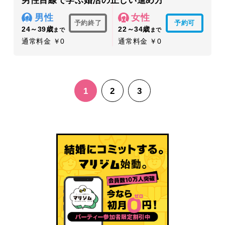
男性目線で学ぶ婚活の正しい進め方
男性
女性
予約終了
予約可
24～39歳
22～34歳
まで
まで
通常料金 ￥0
通常料金 ￥0
1
2
3