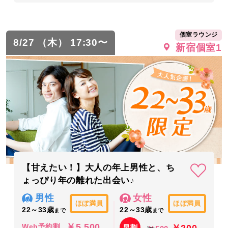
個室ラウンジ
8/27 （木） 17:30〜
新宿個室1
【甘えたい！】大人の年上男性と、ち
ょっぴり年の離れた出会い♪
男性
女性
ほぼ満員
ほぼ満員
22～33歳
22～33歳
まで
まで
￥5,500
￥200
Web予約割
早割