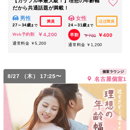
【カップル率最大級！】理想の年齢幅
だから共通話題が満載！
男性
女性
満員
ほぼ満員
27～34歳
24～31歳
まで
まで
￥4,200
￥400
Web予約割
早割
￥700
通常料金 ￥5,200
通常料金 ￥1,200
個室ラウンジ
8/27 （木） 17:25〜
名古屋個室1