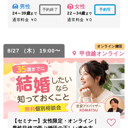
男性
女性
予約終了
予約可
24～39歳
22～34歳
まで
まで
通常料金 ￥0
通常料金 ￥0
オンライン婚活
8/27 （木） 19:00〜
甲信越オンライン
【セミナー】女性限定・オンライン｜