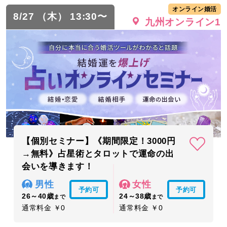
オンライン婚活
8/27 （木） 13:30〜
九州オンライン1
【個別セミナー】《期間限定！3000円
→無料》占星術とタロットで運命の出
会いを導きます！
男性
女性
予約可
予約可
26～40歳
24～38歳
まで
まで
通常料金 ￥0
通常料金 ￥0