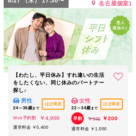
8/27 （木） 17:30〜
名古屋個室1
【わたし、平日休み】すれ違いの生活
をしたくない、同じ休みのパートナー
探し♪
男性
女性
ほぼ満員
ほぼ満員
24～36歳
22～34歳
まで
まで
￥4,900
￥200
Web予約割
早割
￥500
通常料金 ￥5,400
通常料金 ￥1,000