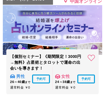
中国オンライン
【個別セミナー】《期間限定！3000円
→無料》占星術とタロットで運命の出
会いを導きます！
男性
女性
予約可
予約可
26～40歳
24～38歳
まで
まで
通常料金 ￥0
通常料金 ￥0