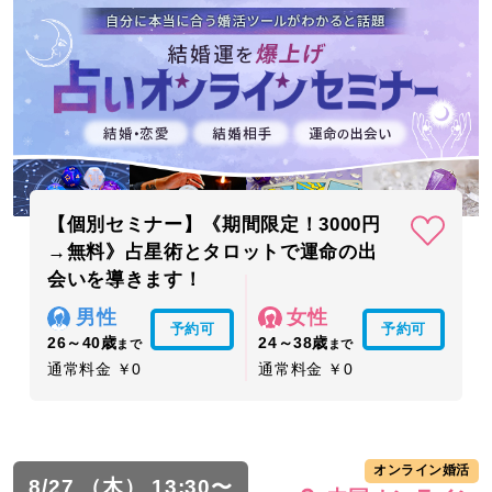
【個別セミナー】《期間限定！3000円
→無料》占星術とタロットで運命の出
会いを導きます！
男性
女性
予約可
予約可
26～40歳
24～38歳
まで
まで
通常料金 ￥0
通常料金 ￥0
オンライン婚活
8/27 （木） 13:30〜