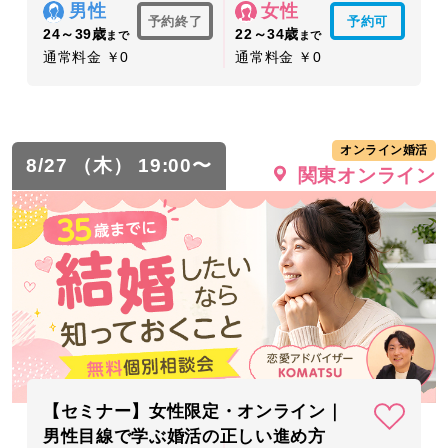
男性
女性
予約終了
予約可
24～39歳
22～34歳
まで
まで
通常料金 ￥0
通常料金 ￥0
オンライン婚活
8/27 （木） 19:00〜
関東オンライン
【セミナー】女性限定・オンライン｜
男性目線で学ぶ婚活の正しい進め方