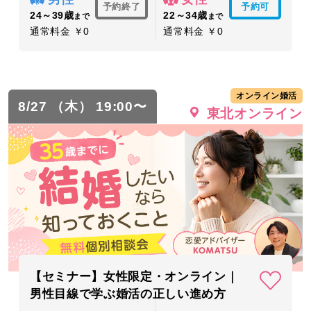
予約終了
予約可
24～39歳
22～34歳
まで
まで
通常料金 ￥0
通常料金 ￥0
オンライン婚活
8/27 （木） 19:00〜
東北オンライン
【セミナー】女性限定・オンライン｜
男性目線で学ぶ婚活の正しい進め方