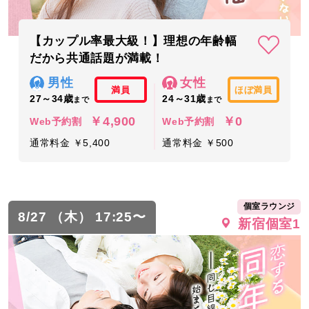
【カップル率最大級！】理想の年齢幅
だから共通話題が満載！
男性
女性
満員
ほぼ満員
27～34歳
24～31歳
まで
まで
￥4,900
￥0
Web予約割
Web予約割
通常料金 ￥5,400
通常料金 ￥500
個室ラウンジ
8/27 （木） 17:25〜
新宿個室1