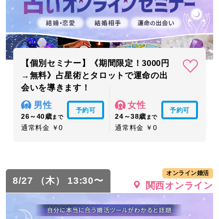
【個別セミナー】《期間限定！3000円
→無料》占星術とタロットで運命の出
会いを導きます！
男性
女性
予約可
予約可
26～40歳
24～38歳
まで
まで
通常料金 ￥0
通常料金 ￥0
オンライン婚活
8/27 （木） 13:30〜
関西オンライン