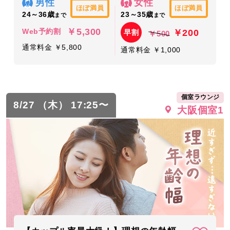
男性
女性
ほぼ満員
ほぼ満員
24～36歳
23～35歳
まで
まで
￥5,300
￥200
Web予約割
早割
￥500
通常料金 ￥5,800
通常料金 ￥1,000
個室ラウンジ
8/27 （木） 17:25〜
大阪個室1