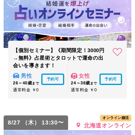
【個別セミナー】《期間限定！3000円
→無料》占星術とタロットで運命の出
会いを導きます！
男性
女性
予約可
予約可
26～40歳
24～38歳
まで
まで
通常料金 ￥0
通常料金 ￥0
オンライン婚活
8/27 （木） 13:30〜
北海道オンライン