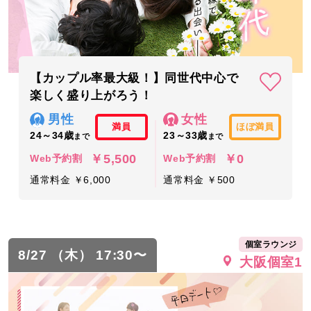
【カップル率最大級！】同世代中心で
楽しく盛り上がろう！
男性
女性
満員
ほぼ満員
24～34歳
23～33歳
まで
まで
￥5,500
￥0
Web予約割
Web予約割
通常料金 ￥6,000
通常料金 ￥500
個室ラウンジ
8/27 （木） 17:30〜
大阪個室1