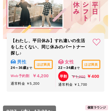
【わたし、平日休み】すれ違いの生活
をしたくない、同じ休みのパートナー
探し♪
男性
女性
ほぼ満員
ほぼ満員
24～36歳
22～34歳
まで
まで
￥4,200
￥400
Web予約割
早割
￥1,200
通常料金 ￥5,200
通常料金 ￥1,700
個室ラウンジ