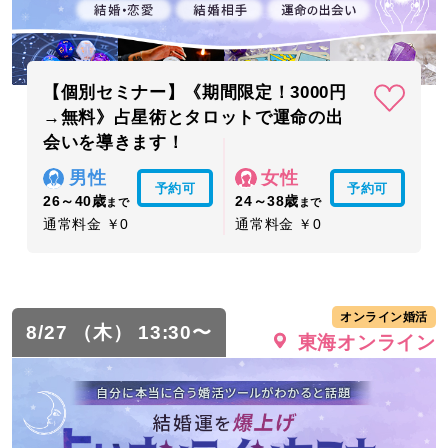
【個別セミナー】《期間限定！3000円
→無料》占星術とタロットで運命の出
会いを導きます！
男性
女性
予約可
予約可
26～40歳
24～38歳
まで
まで
通常料金 ￥0
通常料金 ￥0
オンライン婚活
8/27 （木） 13:30〜
東海オンライン