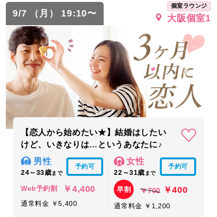
個室ラウンジ
9/7 （月） 19:10〜
大阪個室1
【恋人から始めたい★】結婚はしたい
けど、いきなりは…というあなたに♪
男性
女性
予約可
予約可
24～33歳
22～31歳
まで
まで
￥4,400
￥400
Web予約割
早割
￥700
通常料金 ￥5,400
通常料金 ￥1,200