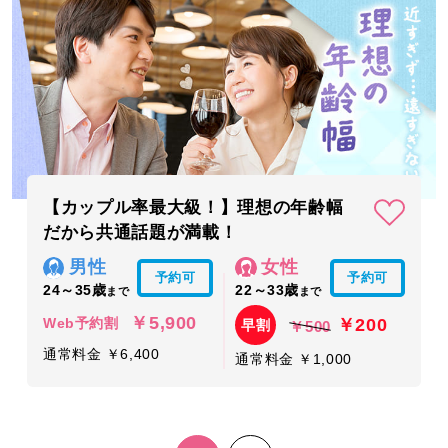
【カップル率最大級！】理想の年齢幅
だから共通話題が満載！
男性
女性
予約可
予約可
24～35歳
22～33歳
まで
まで
￥5,900
￥200
Web予約割
早割
￥500
通常料金 ￥6,400
通常料金 ￥1,000