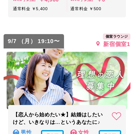
通常料金 ￥5,400
通常料金 ￥500
個室ラウンジ
9/7 （月） 19:10〜
新宿個室1
【恋人から始めたい★】結婚はしたい
けど、いきなりは…というあなたに♪
男性
女性