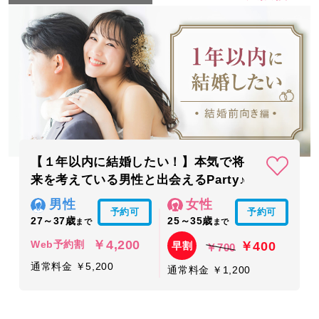
【１年以内に結婚したい！】本気で将
来を考えている男性と出会えるParty♪
男性
女性
予約可
予約可
27～37歳
25～35歳
まで
まで
￥4,200
￥400
Web予約割
早割
￥700
通常料金 ￥5,200
通常料金 ￥1,200