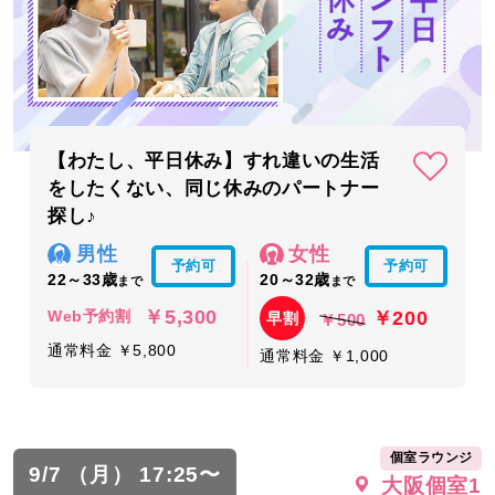
【わたし、平日休み】すれ違いの生活
をしたくない、同じ休みのパートナー
探し♪
男性
女性
予約可
予約可
22～33歳
20～32歳
まで
まで
￥5,300
￥200
Web予約割
早割
￥500
通常料金 ￥5,800
通常料金 ￥1,000
個室ラウンジ
9/7 （月） 17:25〜
大阪個室1