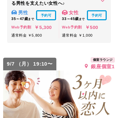
る男性を支えたい女性へ♪
男性
女性
予約可
予約可
35～47歳
33～45歳
まで
まで
￥5,300
￥500
Web予約割
Web予約割
通常料金 ￥5,800
通常料金 ￥1,000
個室ラウンジ
9/7 （月） 19:10〜
銀座個室1