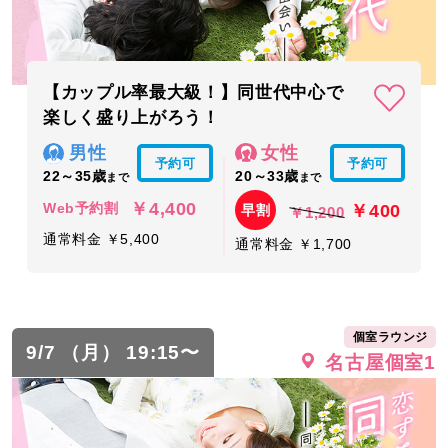
【カップル率最大級！】同世代中心で
楽しく盛り上がろう！
男性
女性
予約可
予約可
22～35歳
20～33歳
まで
まで
￥4,400
￥400
Web予約割
早割
￥1,200
通常料金 ￥5,400
通常料金 ￥1,700
個室ラウンジ
9/7 （月） 19:15〜
名古屋個室1