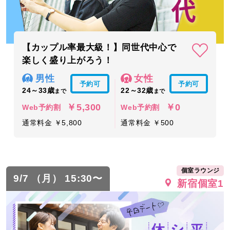
【カップル率最大級！】同世代中心で
楽しく盛り上がろう！
男性
女性
予約可
予約可
24～33歳
22～32歳
まで
まで
￥5,300
￥0
Web予約割
Web予約割
通常料金 ￥5,800
通常料金 ￥500
個室ラウンジ
9/7 （月） 15:30〜
新宿個室1