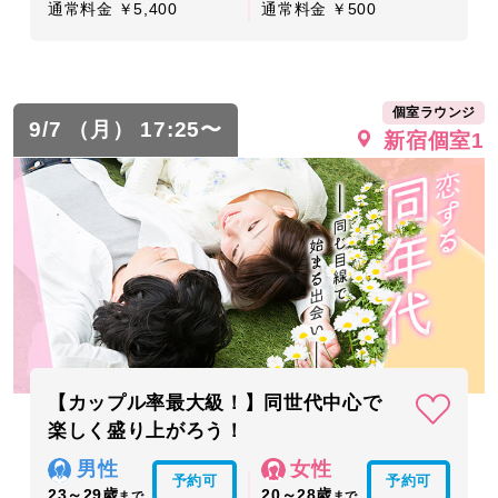
通常料金 ￥5,400
通常料金 ￥500
個室ラウンジ
9/7 （月） 17:25〜
新宿個室1
【カップル率最大級！】同世代中心で
楽しく盛り上がろう！
男性
女性
予約可
予約可
23～29歳
20～28歳
まで
まで