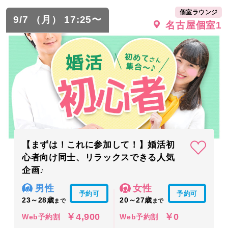
個室ラウンジ
9/7 （月） 17:25〜
名古屋個室1
【まずは！これに参加して！】婚活初
心者向け同士、リラックスできる人気
企画♪
男性
女性
予約可
予約可
23～28歳
20～27歳
まで
まで
￥4,900
￥0
Web予約割
Web予約割