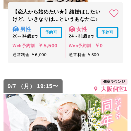
【恋人から始めたい★】結婚はしたい
けど、いきなりは…というあなたに♪
男性
女性
予約可
予約可
26～34歳
24～31歳
まで
まで
￥5,500
￥0
Web予約割
Web予約割
通常料金 ￥6,000
通常料金 ￥500
個室ラウンジ
9/7 （月） 19:15〜
大阪個室1