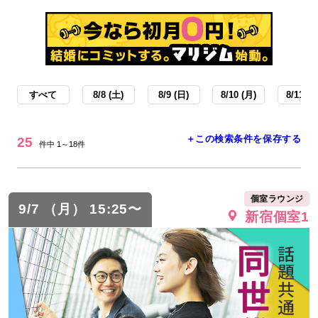
すべて
8/8 (土)
8/9 (日)
8/10 (月)
8/11 (火
＋この検索条件を保存する
25
件中 1～18件
個室ラウンジ
9/7 （月） 15:25〜
新宿個室1