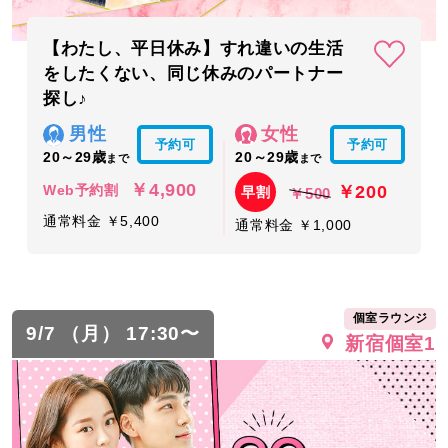
【わたし、平日休み】すれ違いの生活
をしたくない、同じ休みのパートナー
探し♪
男性
女性
予約可
予約可
20～29歳
20～29歳
まで
まで
￥4,900
￥200
Web予約割
早割
￥500
通常料金 ￥5,400
通常料金 ￥1,000
個室ラウンジ
9/7 （月） 17:30〜
新宿個室1