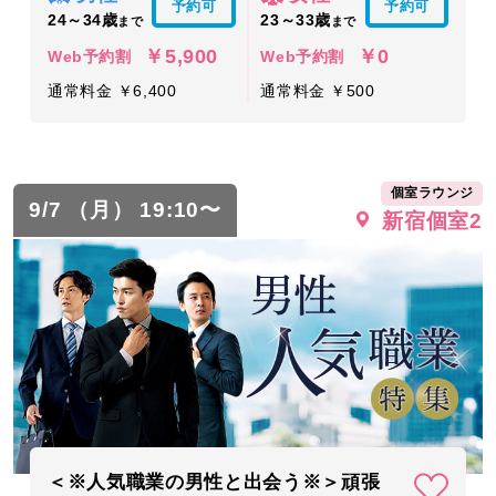
予約可
予約可
24～34歳
23～33歳
まで
まで
￥5,900
￥0
Web予約割
Web予約割
通常料金 ￥6,400
通常料金 ￥500
個室ラウンジ
9/7 （月） 19:10〜
新宿個室2
＜※人気職業の男性と出会う※＞頑張