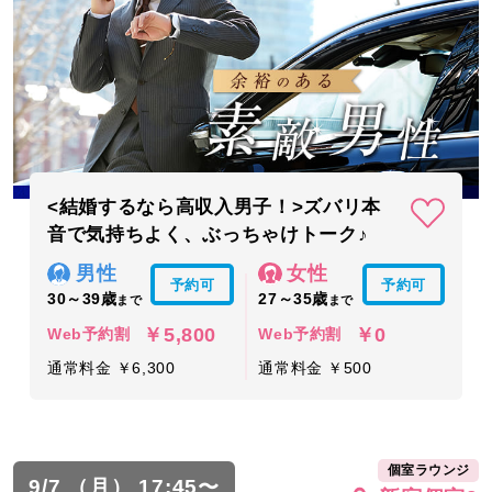
<結婚するなら高収入男子！>ズバリ本
音で気持ちよく、ぶっちゃけトーク♪
男性
女性
予約可
予約可
30～39歳
27～35歳
まで
まで
￥5,800
￥0
Web予約割
Web予約割
通常料金 ￥6,300
通常料金 ￥500
個室ラウンジ
9/7 （月） 17:45〜