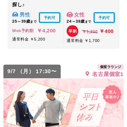
探し♪
男性
女性
予約可
予約可
25～39歳
24～38歳
まで
まで
￥4,200
￥400
Web予約割
早割
￥1,200
通常料金 ￥5,200
通常料金 ￥1,700
個室ラウンジ
9/7 （月） 17:30〜
名古屋個室1