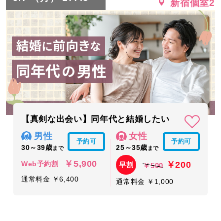
新宿個室2
【真剣な出会い】同年代と結婚したい
男性
女性
予約可
予約可
30～39歳
25～35歳
まで
まで
￥5,900
￥200
Web予約割
早割
￥500
通常料金 ￥6,400
通常料金 ￥1,000