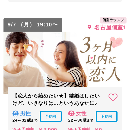
個室ラウンジ
9/7 （月） 19:10〜
名古屋個室1
【恋人から始めたい★】結婚はしたい
けど、いきなりは…というあなたに♪
男性
女性
予約可
予約可
24～32歳
22～30歳
まで
まで
￥4,900
￥0
Web予約割
Web予約割