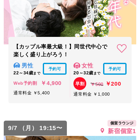
【カップル率最大級！】同世代中心で
楽しく盛り上がろう！
男性
女性
予約可
予約可
22～34歳
20～32歳
まで
まで
￥4,900
￥200
Web予約割
早割
￥500
通常料金 ￥5,400
通常料金 ￥1,000
個室ラウンジ
9/7 （月） 19:15〜
新宿個室1