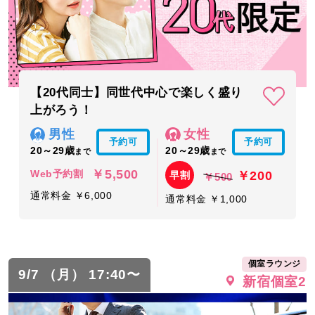
【20代同士】同世代中心で楽しく盛り
上がろう！
男性
女性
予約可
予約可
20～29歳
20～29歳
まで
まで
￥5,500
￥200
Web予約割
早割
￥500
通常料金 ￥6,000
通常料金 ￥1,000
個室ラウンジ
9/7 （月） 17:40〜
新宿個室2