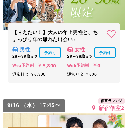
【甘えたい！】大人の年上男性と、ち
ょっぴり年の離れた出会い♪
男性
女性
予約可
予約可
28～38歳
28～38歳
まで
まで
￥5,800
￥0
Web予約割
Web予約割
通常料金 ￥6,300
通常料金 ￥500
個室ラウンジ
9/16 （水） 17:45〜
新宿個室2