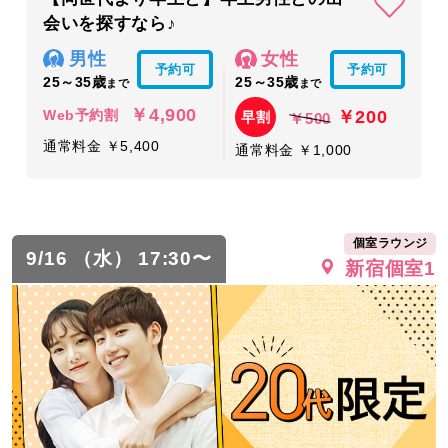
会いを探すなら♪
男性
女性
予約可
予約可
25～35歳
25～35歳
まで
まで
￥4,900
￥200
Web予約割
早割
￥500
通常料金 ￥5,400
通常料金 ￥1,000
個室ラウンジ
9/16 （水） 17:30〜
新宿個室1