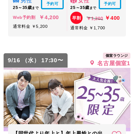
男性
女性
予約可
予約可
25～35歳
25～35歳
まで
まで
￥4,200
￥400
Web予約割
早割
￥1,200
通常料金 ￥5,200
通常料金 ￥1,700
個室ラウンジ
9/16 （水） 17:30〜
名古屋個室1
【同世代より年上と】年上男性との出