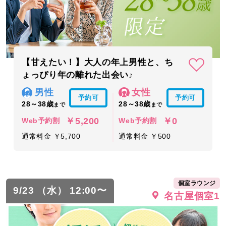
【甘えたい！】大人の年上男性と、ち
ょっぴり年の離れた出会い♪
男性
女性
予約可
予約可
28～38歳
28～38歳
まで
まで
￥5,200
￥0
Web予約割
Web予約割
通常料金 ￥5,700
通常料金 ￥500
個室ラウンジ
9/23 （水） 12:00〜
名古屋個室1