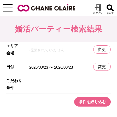
婚活パーティー検索結果
エリア
変更
指定されていません
会場
日付
変更
2026/09/23 〜 2026/09/23
こだわり
条件
条件を絞り込む