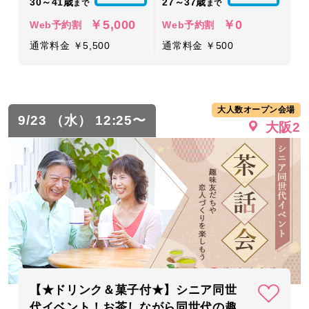
30～41歳
27～37歳
まで
まで
￥5,000
￥0
Web予約割
Web予約割
通常料金 ￥5,500
通常料金 ￥500
大人数オープン会場
9/23 （水） 12:25〜
大阪2
【★ドリンク＆菓子付★】シニア同世
代イベント！お茶しながら同世代の趣