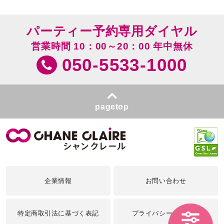
パーティー予約専用ダイヤル
営業時間 10：00～20：00 年中無休
050-5533-1000
pagetop
企業情報
お問い合わせ
特定商取引法に基づく表記
プライバシーポリシー