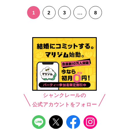
1
2
3
...
8
シャンクレールの
公式アカウントをフォロー