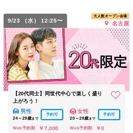
大人数オープン会場
9/23 （水） 12:25〜
名古屋
【20代同士】同世代中心で楽しく盛り
上がろう！
男性
女性
予約可
予約可
24～29歳
20～28歳
まで
まで
￥7,000
￥0
Web予約割
Web予約割