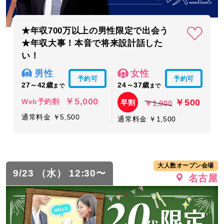
★年収700万以上の男性限定で出会う
★年収大事！本音で将来設計話した
い！
男性
女性
予約可
予約可
27～42歳
24～37歳
まで
まで
￥5,000
￥500
Web予約割
早割
￥1,000
通常料金 ￥5,500
通常料金 ￥1,500
大人数オープン会場
9/23 （水） 12:30〜
名古屋