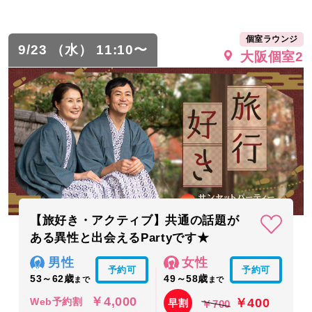
個室ラウンジ
9/23 （水） 11:10〜
大阪個室2
【旅好き・アクティブ】共通の話題が
ある異性と出会えるPartyです★
男性
女性
予約可
予約可
53～62歳
49～58歳
まで
まで
￥4,000
￥400
Web予約割
早割
￥700