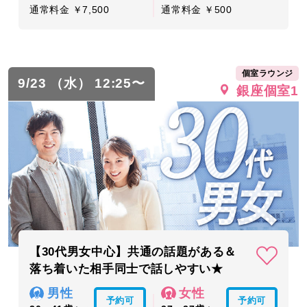
通常料金 ￥7,500
通常料金 ￥500
個室ラウンジ
9/23 （水） 12:25〜
銀座個室1
【30代男女中心】共通の話題がある＆
落ち着いた相手同士で話しやすい★
男性
女性
予約可
予約可