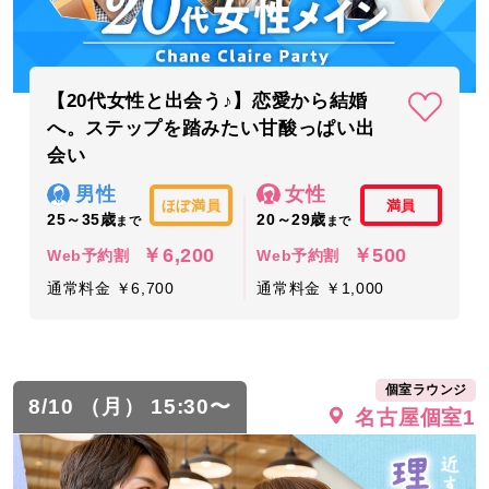
【20代女性と出会う♪】恋愛から結婚
へ。ステップを踏みたい甘酸っぱい出
会い
男性
女性
ほぼ満員
満員
25～35歳
20～29歳
まで
まで
￥6,200
￥500
Web予約割
Web予約割
通常料金 ￥6,700
通常料金 ￥1,000
個室ラウンジ
8/10 （月） 15:30〜
名古屋個室1