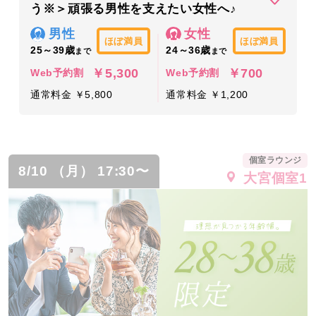
う※＞頑張る男性を支えたい女性へ♪
男性
女性
ほぼ満員
ほぼ満員
25～39歳
24～36歳
まで
まで
￥5,300
￥700
Web予約割
Web予約割
通常料金 ￥5,800
通常料金 ￥1,200
個室ラウンジ
8/10 （月） 17:30〜
大宮個室1