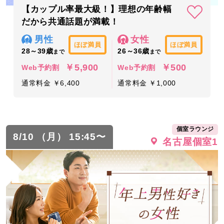
【カップル率最大級！】理想の年齢幅
だから共通話題が満載！
男性
女性
ほぼ満員
ほぼ満員
28～39歳
26～36歳
まで
まで
￥5,900
￥500
Web予約割
Web予約割
通常料金 ￥6,400
通常料金 ￥1,000
個室ラウンジ
8/10 （月） 15:45〜
名古屋個室1