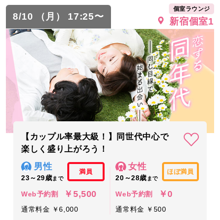
個室ラウンジ
8/10 （月） 17:25〜
新宿個室1
【カップル率最大級！】同世代中心で
楽しく盛り上がろう！
男性
女性
満員
ほぼ満員
23～29歳
20～28歳
まで
まで
￥5,500
￥0
Web予約割
Web予約割
通常料金 ￥6,000
通常料金 ￥500