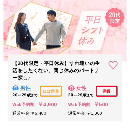
【20代限定・平日休み】すれ違いの生
活をしたくない、同じ休みのパートナ
ー探し♪
男性
女性
ほぼ満員
満員
20～29歳
20～29歳
まで
まで
￥4,900
￥500
Web予約割
Web予約割
通常料金 ￥5,400
通常料金 ￥1,000