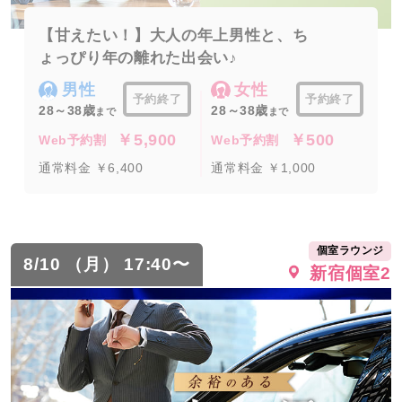
【甘えたい！】大人の年上男性と、ち
ょっぴり年の離れた出会い♪
男性
女性
予約終了
予約終了
28～38歳
28～38歳
まで
まで
￥5,900
￥500
Web予約割
Web予約割
通常料金 ￥6,400
通常料金 ￥1,000
個室ラウンジ
8/10 （月） 17:40〜
新宿個室2