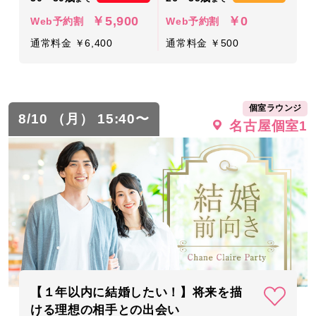
￥5,900
￥0
Web予約割
Web予約割
通常料金 ￥6,400
通常料金 ￥500
個室ラウンジ
8/10 （月） 15:40〜
名古屋個室1
【１年以内に結婚したい！】将来を描
ける理想の相手との出会い