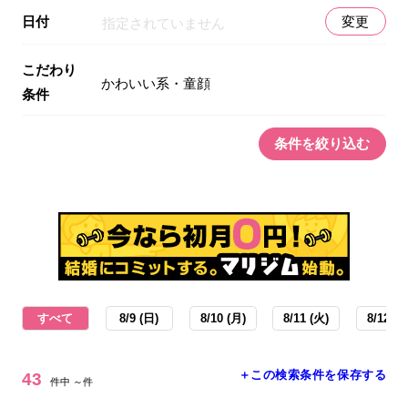
日付
変更
指定されていません
こだわり
かわいい系・童顔
条件
条件を絞り込む
すべて
8/9 (日)
8/10 (月)
8/11 (火)
8/12 (水
＋この検索条件を保存する
43
件中 ～件