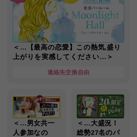
＜…【最高の恋愛】この熱気,盛り
上がりを実感してください…＞
連絡先交換自由
＜…男女共一
＜…大盛況！
人参加なの
総勢27名のパ