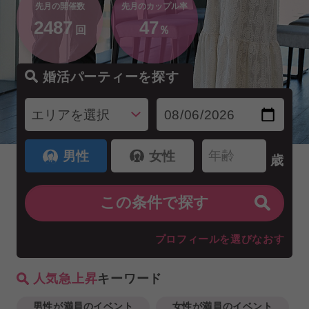
先月の開催数
先月のカップル率
2487
47
回
％
婚活パーティーを探す
男性
女性
歳
プロフィールを選びなおす
人気急上昇
キーワード
男性が満員のイベント
女性が満員のイベント