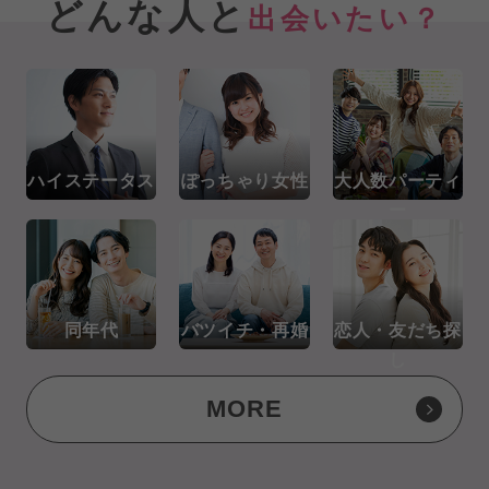
どんな人と
出会いたい？
ハイステータス
ぽっちゃり女性
大人数パーティ
ー
同年代
バツイチ・再婚
恋人・友だち探
し
MORE