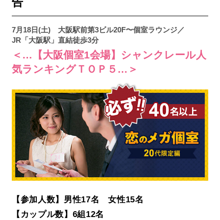
告
7月18日(土) 大阪駅前第3ビル20F〜個室ラウンジ／
JR「大阪駅」直結徒歩3分
＜…【大阪個室1会場】シャンクレール人
気ランキングＴＯＰ５…＞
【参加人数】男性17名 女性15名
【カップル数】6組12名