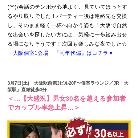
(^^)/会話のテンポが心地よく、見ていてほっとす
るやり取りでした！パーティー後は連絡先を交換
し、そのまま軽く一杯へ向かう姿も！大阪で自然
な出会いを探したい方には、気軽に一歩踏み出せ
る場になりそうです！次回も楽しみな夜でした☆
・大阪個室1会場 『同年代偏』はコチラ▼
3月7日(土) 大阪駅前第3ビル20F〜個室ラウンジ／JR「大
阪駅」直結徒歩3分
＜…【大盛況】男女30名を越える参加者
でカップル率急上昇…＞