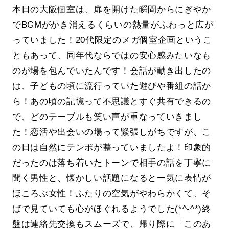
本日の大阪個室は、扉を開けた瞬間からにぎやか
でBGMがかき消えるくらいの熱量がふわっと広が
っていました！20代限定のメガ個室企画というこ
ともあって、同年代ならではの安心感みたいなも
のが場を包んでいたんです！会話が動き出したの
は、子どもの頃に流行っていた遊びや番組の話か
ら！あの頃の記憶って不思議とすぐ共有できるの
で、どのテーブルも笑い声が重なっていきまし
た！恋活や出会いの場って緊張しがちですが、こ
の日は自然にテンポが整っていましたよ！印象的
だったのは落ち着いたトーンで相手の話を丁寧に
聞く男性と、懐かしい話題になると一気に表情が
ほころぶ女性！ふたりの空気がやわらかくて、そ
ばで見ていても心がほぐれるようでした(*^-^*)終
盤は連絡先交換もスムーズで、帰り際に「このあ