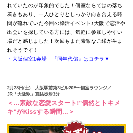
れていたのが印象的でした！個室ならではの落ち
着きもあり、一人ひとりとしっかり向き合える時
間が流れていた今回の婚活イベント♪大阪で恋活や
出会いを探している方には、気軽に参加しやすい
場だと感じました！次回もまた素敵なご縁が生ま
れそうです！
・大阪個室1会場 『同年代偏』はコチラ▼
2月28日(土) 大阪駅前第3ビル20F〜個室ラウンジ／
JR「大阪駅」直結徒歩3分
＜…素敵な恋愛スタート!"偶然とトキメ
キ"がKissする瞬間…＞