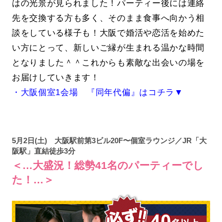
はの光景が見られました！パーティー後には連絡
先を交換する方も多く、そのまま食事へ向かう相
談をしている様子も！大阪で婚活や恋活を始めた
い方にとって、新しいご縁が生まれる温かな時間
となりました＾＾これからも素敵な出会いの場を
お届けしていきます！
・大阪個室1会場 『同年代偏』はコチラ▼
5月2日(土) 大阪駅前第3ビル20F〜個室ラウンジ／JR「大
阪駅」直結徒歩3分
＜…大盛況！総勢41名のパーティーでし
た！…＞