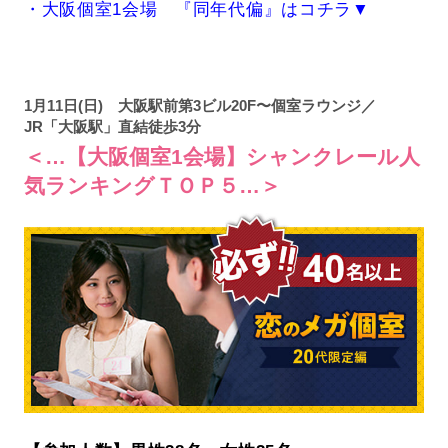
・大阪個室1会場 『同年代偏』はコチラ▼
1月11日(日) 大阪駅前第3ビル20F〜個室ラウンジ／
JR「大阪駅」直結徒歩3分
＜…【大阪個室1会場】シャンクレール人
気ランキングＴＯＰ５…＞