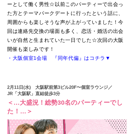
ーとして働く男性☆以前このパーティーで出会っ
た方とテーマパークデートに行ったという話に、
周囲からも楽しそうな声が上がっていました！今
回は連絡先交換の場面も多く、恋活・婚活の出会
いが自然と生まれていた一日でした☆次回の大阪
開催も楽しみです！
・大阪個室1会場 『同年代偏』はコチラ▼
2月11日(水) 大阪駅前第3ビル20F〜個室ラウンジ／
JR「大阪駅」直結徒歩3分
＜…大盛況！総勢30名のパーティーでし
た！…＞