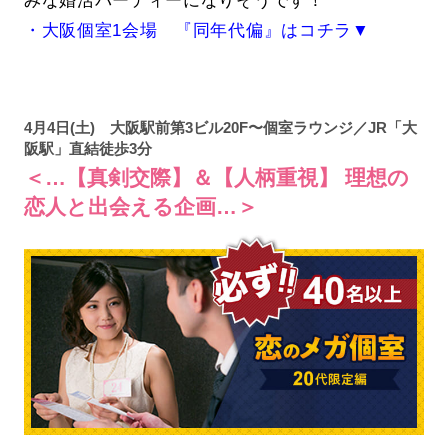
みな婚活パーティーになりそうです！
・大阪個室1会場 『同年代偏』はコチラ▼
4月4日(土) 大阪駅前第3ビル20F〜個室ラウンジ／JR「大
阪駅」直結徒歩3分
＜…【真剣交際】＆【人柄重視】 理想の
恋人と出会える企画…＞