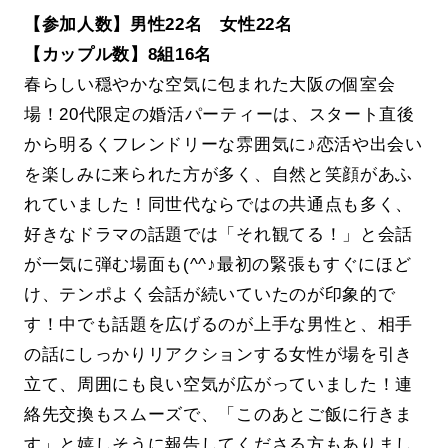
【参加人数】男性22名 女性22名
【カップル数】8組16名
春らしい穏やかな空気に包まれた大阪の個室会
場！20代限定の婚活パーティーは、スタート直後
から明るくフレンドリーな雰囲気に♪恋活や出会い
を楽しみに来られた方が多く、自然と笑顔があふ
れていました！同世代ならではの共通点も多く、
好きなドラマの話題では「それ観てる！」と会話
が一気に弾む場面も(^^♪最初の緊張もすぐにほど
け、テンポよく会話が続いていたのが印象的で
す！中でも話題を広げるのが上手な男性と、相手
の話にしっかりリアクションする女性が場を引き
立て、周囲にも良い空気が広がっていました！連
絡先交換もスムーズで、「このあとご飯に行きま
す」と嬉しそうに報告してくださる方もありまし