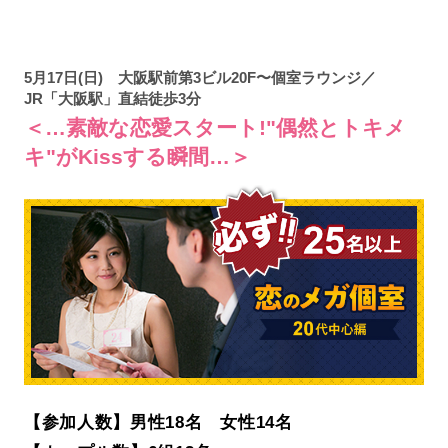
5月17日(日) 大阪駅前第3ビル20F〜個室ラウンジ／
JR「大阪駅」直結徒歩3分
＜…素敵な恋愛スタート!"偶然とトキメ
キ"がKissする瞬間…＞
【参加人数】男性18名 女性14名