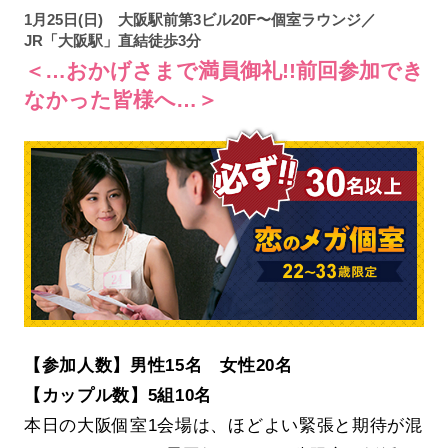
1月25日(日) 大阪駅前第3ビル20F〜個室ラウンジ／
JR「大阪駅」直結徒歩3分
＜…おかげさまで満員御礼!!前回参加でき
なかった皆様へ…＞
【参加人数】男性15名 女性20名
【カップル数】5組10名
本日の大阪個室1会場は、ほどよい緊張と期待が混