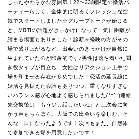
じったやわらかな雰囲気！22〜33歳限定の婚活パ
ーティーらしく、全体的に明るくフレッシュな空
気でスタートしました☆グループトークが始まる
と、MBTIの話題がきっかけになって一気に距離が
縮まる場面もありました！診断未経験の方がその
場で盛り上がるなど、出会いのきっかけが自然に
生まれていたのが印象的です♪男性は落ち着いた聞
き役タイプが目立ち、女性はリアクション上手で
場を和ませる存在が多めでした！恋活の延長線に
婚活を見据えた会話もありつつ、重くなりすぎな
いバランス感が心地よく感じられました(*^^*)連絡
先交換後は「もう少し話したいね」と二次会に向
かう声もちらほら。大阪での出会いを楽しむ、そ
んな一日になったようです！次回もまた、自然体
で参加できる場を用意したいです！