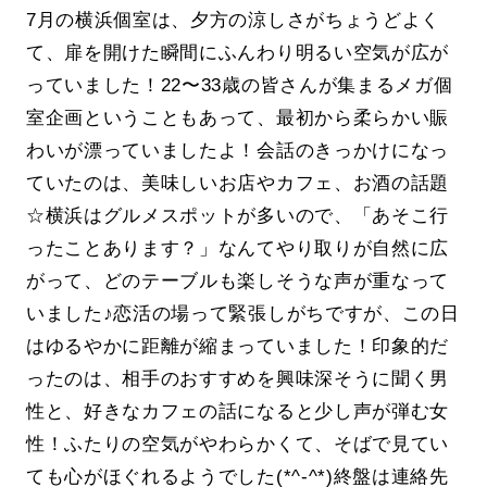
7月の横浜個室は、夕方の涼しさがちょうどよく
て、扉を開けた瞬間にふんわり明るい空気が広が
っていました！22〜33歳の皆さんが集まるメガ個
室企画ということもあって、最初から柔らかい賑
わいが漂っていましたよ！会話のきっかけになっ
ていたのは、美味しいお店やカフェ、お酒の話題
☆横浜はグルメスポットが多いので、「あそこ行
ったことあります？」なんてやり取りが自然に広
がって、どのテーブルも楽しそうな声が重なって
いました♪恋活の場って緊張しがちですが、この日
はゆるやかに距離が縮まっていました！印象的だ
ったのは、相手のおすすめを興味深そうに聞く男
性と、好きなカフェの話になると少し声が弾む女
性！ふたりの空気がやわらかくて、そばで見てい
ても心がほぐれるようでした(*^-^*)終盤は連絡先