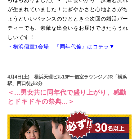
らほらありました(*^-^*)出会いから一歩進む流れ
が生まれていました！にぎやかさと心地よさがち
ょうどいいバランスのひととき☆次回の婚活パー
ティーでも、素敵な出会いをお届けできたらうれ
しいです！
・横浜個室1会場 『同年代偏』はコチラ▼
4月4日(土) 横浜天理ビル13F〜個室ラウンジ／JR「横浜
駅」西口徒歩2分
＜…男女共に同年代で盛り上がり、感動
とドキドキの祭典…＞