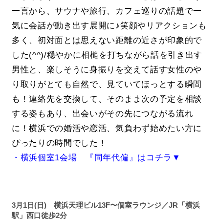
一言から、サウナや旅行、カフェ巡りの話題で一
気に会話が動き出す展開に♪笑顔やリアクションも
多く、初対面とは思えない距離の近さが印象的で
した(^^)/穏やかに相槌を打ちながら話を引き出す
男性と、楽しそうに身振りを交えて話す女性のや
り取りがとても自然で、見ていてほっとする瞬間
も！連絡先を交換して、そのまま次の予定を相談
する姿もあり、出会いがその先につながる流れ
に！横浜での婚活や恋活、気負わず始めたい方に
ぴったりの時間でした！
・横浜個室1会場 『同年代偏』はコチラ▼
3月1日(日) 横浜天理ビル13F〜個室ラウンジ／JR「横浜
駅」西口徒歩2分