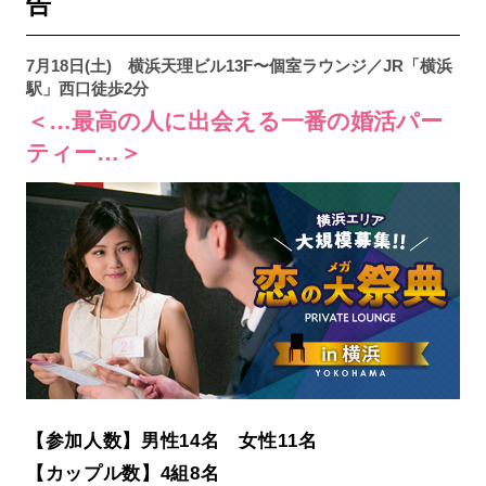
告
7月18日(土) 横浜天理ビル13F〜個室ラウンジ／JR「横浜
駅」西口徒歩2分
＜…最高の人に出会える一番の婚活パー
ティー…＞
【参加人数】男性14名 女性11名
【カップル数】4組8名