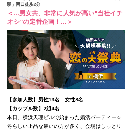
駅」西口徒歩2分
＜…男女共、非常に人気が高い"当社イチ
オシ"の定番企画！…＞
【参加人数】男性13名 女性8名
【カップル数】2組4名
本日、横浜天理ビルで始まった婚活パーティー☆
冬らしい上品な装いの方が多く、会場はしっとり