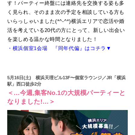
す！パーティー終盤には連絡先を交換する姿も多
く見られ、そのまま次の予定を相談している方も
いらっしゃいました(*^-^*)横浜エリアで恋活や婚
活を考えている20代の方にとって、新しい出会い
を楽しめる温かな時間となりました！
・横浜個室1会場 『同年代偏』はコチラ▼
5月16日(土) 横浜天理ビル13F〜個室ラウンジ／JR「横浜
駅」西口徒歩2分
＜…今週,集客No.1の大規模パーティーと
なりました!…＞