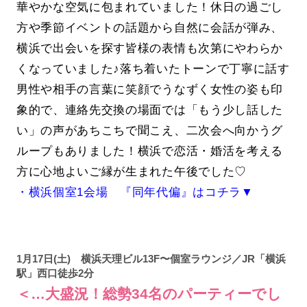
華やかな空気に包まれていました！休日の過ごし
方や季節イベントの話題から自然に会話が弾み、
横浜で出会いを探す皆様の表情も次第にやわらか
くなっていました♪落ち着いたトーンで丁寧に話す
男性や相手の言葉に笑顔でうなずく女性の姿も印
象的で、連絡先交換の場面では「もう少し話した
い」の声があちこちで聞こえ、二次会へ向かうグ
ループもありました！横浜で恋活・婚活を考える
方に心地よいご縁が生まれた午後でした♡
・横浜個室1会場 『同年代偏』はコチラ▼
1月17日(土) 横浜天理ビル13F〜個室ラウンジ／JR「横浜
駅」西口徒歩2分
＜…大盛況！総勢34名のパーティーでし