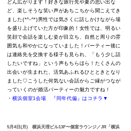
どん広がります！好きな旅行先や夏の思い出な
ど、楽しそうな笑い声があちこちから聞こえてき
ました(*^-^*)男性では気さくに話しかけながら場
を盛り上げていた方が印象的！女性では、明るい
笑顔で会話を楽しむ姿が目立ち、自然と周りの雰
囲気も和やかになっていました！パーティー後に
は連絡先を交換する様子も見られ、「もう少し話
したいですね」という声もちらほら！たくさんの
出会いが生まれた、活気あふれるひとときとなり
ました♡こうした何気ない会話からご縁がつなが
っていくのが婚活パーティーの魅力ですね！
・横浜個室1会場 『同年代偏』はコチラ▼
5月4日(月) 横浜天理ビル13F〜個室ラウンジ／JR「横浜