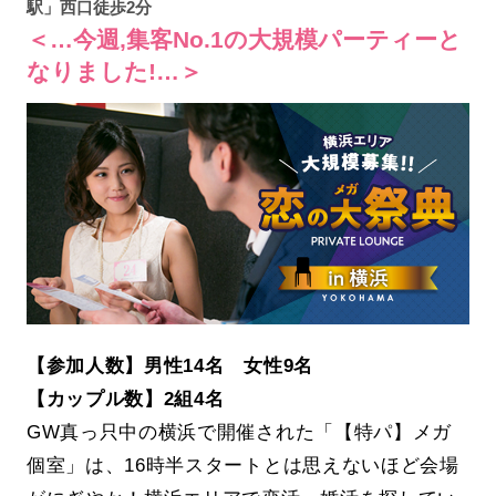
駅」西口徒歩2分
＜…今週,集客No.1の大規模パーティーと
なりました!…＞
【参加人数】男性14名 女性9名
【カップル数】2組4名
GW真っ只中の横浜で開催された「【特パ】メガ
個室」は、16時半スタートとは思えないほど会場