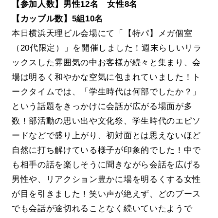
【参加人数】男性12名 女性8名
【カップル数】5組10名
本日横浜天理ビル会場にて「【特パ】メガ個室
（20代限定）」を開催しました！週末らしいリラ
ックスした雰囲気の中お客様が続々と集まり、会
場は明るく和やかな空気に包まれていました！ト
ークタイムでは、「学生時代は何部でしたか？」
という話題をきっかけに会話が広がる場面が多
数！部活動の思い出や文化祭、学生時代のエピソ
ードなどで盛り上がり、初対面とは思えないほど
自然に打ち解けている様子が印象的でした！中で
も相手の話を楽しそうに聞きながら会話を広げる
男性や、リアクション豊かに場を明るくする女性
が目を引きました！笑い声が絶えず、どのブース
でも会話が途切れることなく続いていたようで