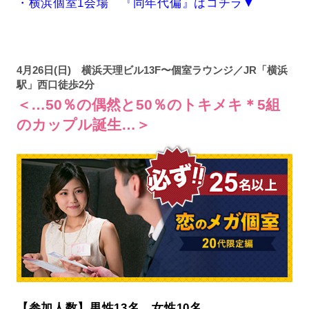
・横浜個室1会場 『同年代偏』はコチラ▼
4月26日(日) 横浜天理ビル13F〜個室ラウンジ／JR「横浜
駅」西口徒歩2分
＜…50％の偶然と50％のトキメキ＊5組
のカップル誕生…＞
【参加人数】男性13名 女性10名