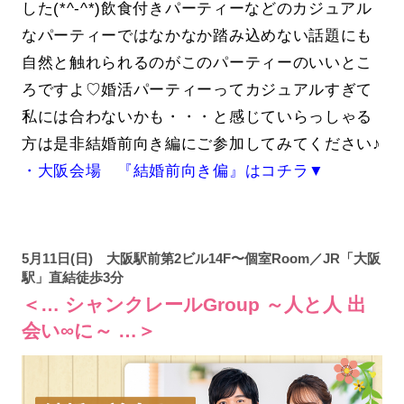
した(*^-^*)飲食付きパーティーなどのカジュアル
なパーティーではなかなか踏み込めない話題にも
自然と触れられるのがこのパーティーのいいとこ
ろですよ♡婚活パーティーってカジュアルすぎて
私には合わないかも・・・と感じていらっしゃる
方は是非結婚前向き編にご参加してみてください♪
・大阪会場 『結婚前向き偏』はコチラ▼
5月11日(日) 大阪駅前第2ビル14F〜個室Room／JR「大阪
駅」直結徒歩3分
＜… シャンクレールGroup ～人と人 出
会い∞に～ …＞