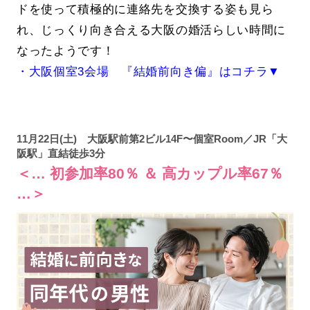
ドを使って積極的に連絡先を交換する姿も見ら
れ、じっくり向き合える大阪の婚活らしい時間に
なったようです！
・大阪個室3会場 『結婚前向き偏』はコチラ▼
11月22日(土) 大阪駅前第2ビル14F〜個室Room／JR「大
阪駅」直結徒歩3分
＜… 初参加率80％ ＆ 高カップル率67％
…＞