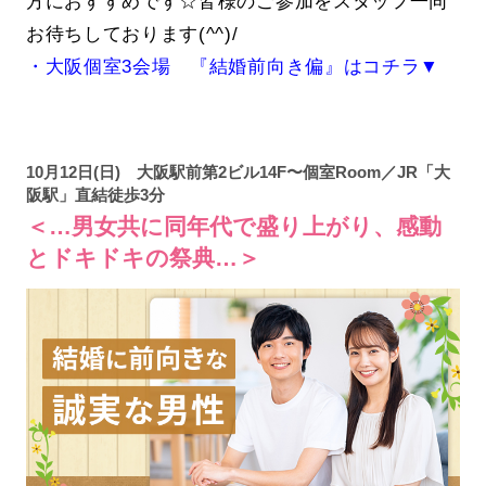
方におすすめです☆皆様のご参加をスタッフ一同
お待ちしております(^^)/
・大阪個室3会場 『結婚前向き偏』はコチラ▼
10月12日(日) 大阪駅前第2ビル14F〜個室Room／JR「大
阪駅」直結徒歩3分
＜…男女共に同年代で盛り上がり、感動
とドキドキの祭典…＞