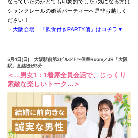
なっていたのがとても印象的でした♪気になる方は
シャンクレールの婚活パーティーへ是非お越しく
ださい！
・大阪会場 『飲食付きPARTY偏』はコチラ▼
5月4日(日) 大阪駅前第2ビル14F〜個室Room／JR「大阪
駅」直結徒歩3分
＜…男女1：1着席全員会話で、じっくり
素敵な楽しいトーク…＞