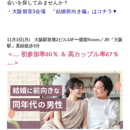
会いを探してみませんか？
・大阪個室3会場 『結婚前向き偏』はコチラ▼
11月3日(月) 大阪駅前第2ビル14F〜個室Room／JR「大阪
駅」直結徒歩3分
＜… 初参加率80％ ＆ 高カップル率67％
…＞