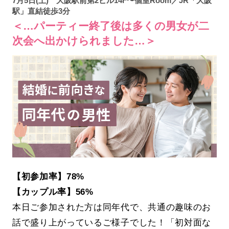
7月5日(土) 大阪駅前第2ビル14F〜個室Room／JR「大阪
駅」直結徒歩3分
＜…パーティー終了後は多くの男女が二
次会へ出かけられました…＞
【初参加率】78%
【カップル率】56%
本日ご参加された方は同年代で、共通の趣味のお
話で盛り上がっているご様子でした！「初対面な