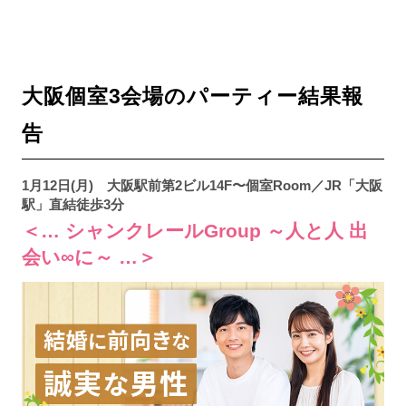
大阪個室3会場のパーティー結果報
告
1月12日(月) 大阪駅前第2ビル14F〜個室Room／JR「大阪
駅」直結徒歩3分
＜… シャンクレールGroup ～人と人 出
会い∞に～ …＞