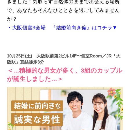
きました！気取らず自然体のままで出会える場所
で、あなたもそんなひとときを過ごしてみません
か？
・大阪個室3会場 『結婚前向き偏』はコチラ▼
10月25日(土) 大阪駅前第2ビル14F〜個室Room／JR「大
阪駅」直結徒歩3分
＜…積極的な男女が多く、3組のカップル
が誕生しました…＞