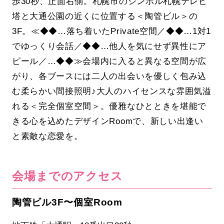
歩30秒、正面右側。札幌市のシンボル札幌テレビ
塔と大通公園の近くに位置する＜陶管ビル＞の
3F。≪◆◆…落ち着いたPrivate空間／◆◆…1対1
でゆっくり会話／◆◆…他人を気にせず異性にア
ピール／…◆◆≫会場内に入ると異なる空間が広
がり、各ブースには二人の出会いを優しく包み込
む柔らかい間接照明♪大人のハイセンスな雰囲気溢
れる＜完全個室空間＞。優雅なひとときを堪能で
きる心を込めたデザインRoomで、新しい出逢い
と素敵な恋愛を。
会場までのアクセス
陶管ビル3F〜個室Room