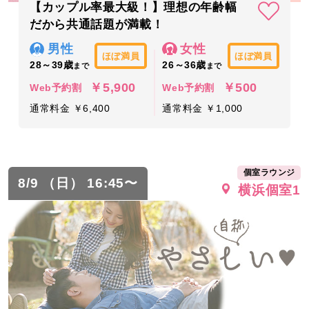
【カップル率最大級！】理想の年齢幅
だから共通話題が満載！
男性
女性
ほぼ満員
ほぼ満員
28～39歳
26～36歳
まで
まで
￥5,900
￥500
Web予約割
Web予約割
通常料金 ￥6,400
通常料金 ￥1,000
個室ラウンジ
8/9 （日） 16:45〜
横浜個室1