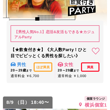
【男性人気No.1】恋活&友活もできる★カジュ
アルParty
【★飲食付き★】《大人数Party！ひと
目でビビッとくる男性を探したい》
男性
女性
ほぼ満員
満員
20～29歳
20～29歳
まで
まで
通常料金 ￥6,700
通常料金 ￥1,000
個室ラウンジ
8/9 （日） 18:40〜
横浜個室1