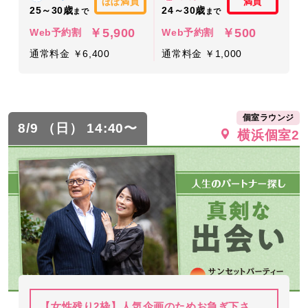
ほぼ満員
満員
25～30歳
24～30歳
まで
まで
￥5,900
￥500
Web予約割
Web予約割
通常料金 ￥6,400
通常料金 ￥1,000
個室ラウンジ
8/9 （日） 14:40〜
横浜個室2
【女性残り2枠】人気企画のためお急ぎ下さ