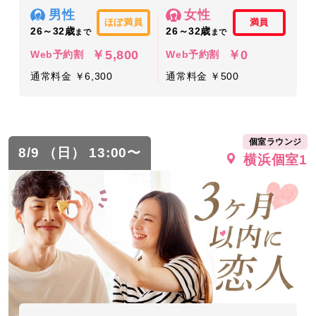
男性
女性
ほぼ満員
満員
26～32歳
26～32歳
まで
まで
￥5,800
￥0
Web予約割
Web予約割
通常料金 ￥6,300
通常料金 ￥500
個室ラウンジ
8/9 （日） 13:00〜
横浜個室1