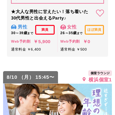
★大人な男性に甘えたい！落ち着いた
30代男性と出会えるParty♪
男性
女性
満員
ほぼ満員
30～39歳
26～35歳
まで
まで
￥5,900
￥0
Web予約割
Web予約割
通常料金 ￥6,400
通常料金 ￥500
個室ラウンジ
8/10 （月） 15:45〜
横浜個室1