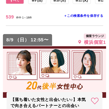
すべて
8/9 (日)
8/10 (月)
8/11 (火)
8/12 (水
＋この検索条件を保存する
539
件中 1～18件
個室ラウンジ
8/9 （日） 12:55〜
横浜個室1
【落ち着いた女性と出会いたい♪】本気
で向き合えるパートナーとの出会い