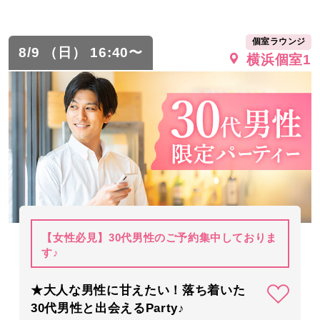
個室ラウンジ
8/9 （日） 16:40〜
横浜個室1
【女性必見】30代男性のご予約集中しておりま
す♪
★大人な男性に甘えたい！落ち着いた
30代男性と出会えるParty♪