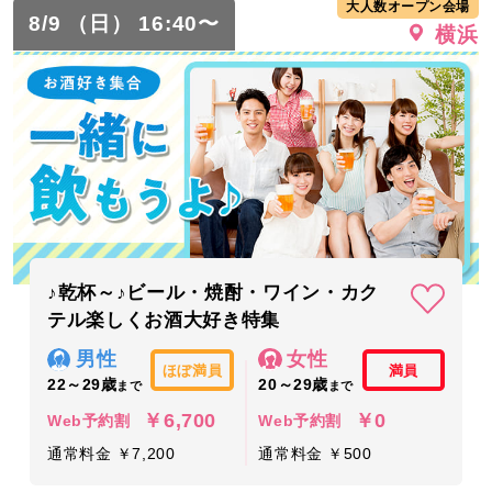
大人数オープン会場
8/9 （日） 16:40〜
横浜
♪乾杯～♪ビール・焼酎・ワイン・カク
テル楽しくお酒大好き特集
男性
女性
ほぼ満員
満員
22～29歳
20～29歳
まで
まで
￥6,700
￥0
Web予約割
Web予約割
通常料金 ￥7,200
通常料金 ￥500