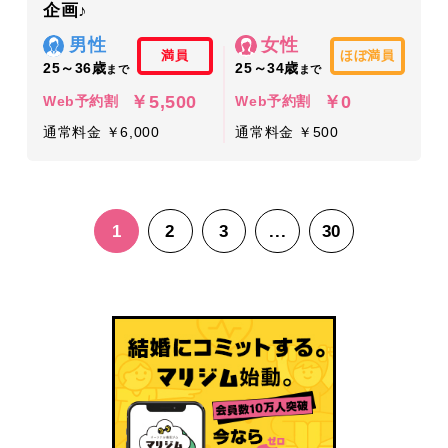
企画♪
男性
女性
満員
ほぼ満員
25～36歳
25～34歳
まで
まで
￥5,500
￥0
Web予約割
Web予約割
通常料金 ￥6,000
通常料金 ￥500
1
2
3
...
30