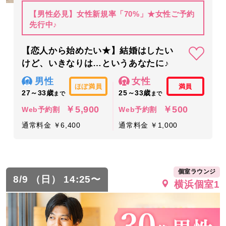
【男性必見】女性新規率「70%」★女性ご予約
先行中♪
【恋人から始めたい★】結婚はしたい
けど、いきなりは…というあなたに♪
男性
女性
ほぼ満員
満員
27～33歳
25～33歳
まで
まで
￥5,900
￥500
Web予約割
Web予約割
通常料金 ￥6,400
通常料金 ￥1,000
個室ラウンジ
8/9 （日） 14:25〜
横浜個室1