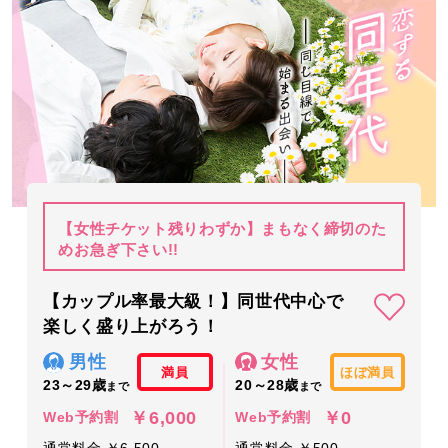
【女性チケット残りわずか】まもなく締切のた
めお急ぎ下さい!!
【カップル率最大級！】同世代中心で
楽しく盛り上がろう！
男性
女性
満員
ほぼ満員
23～29歳
20～28歳
まで
まで
￥6,000
￥0
Web予約割
Web予約割