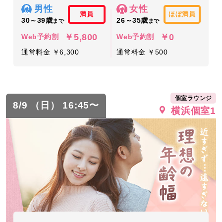
男性
女性
満員
ほぼ満員
30～39歳
26～35歳
まで
まで
￥5,800
￥0
Web予約割
Web予約割
通常料金 ￥6,300
通常料金 ￥500
個室ラウンジ
8/9 （日） 16:45〜
横浜個室1