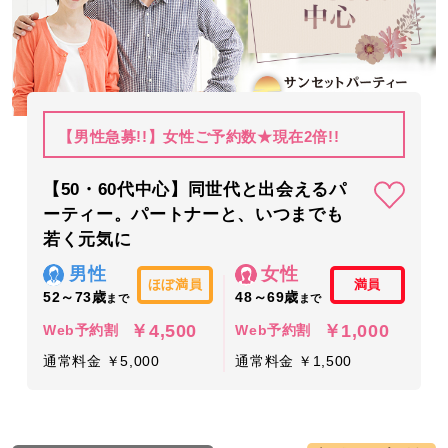
【男性急募!!】女性ご予約数★現在2倍!!
【50・60代中心】同世代と出会えるパ
ーティー。パートナーと、いつまでも
若く元気に
男性
女性
ほぼ満員
満員
52～73歳
48～69歳
まで
まで
￥4,500
￥1,000
Web予約割
Web予約割
通常料金 ￥5,000
通常料金 ￥1,500