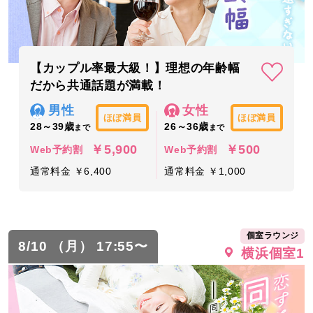
【カップル率最大級！】理想の年齢幅
だから共通話題が満載！
男性
女性
ほぼ満員
ほぼ満員
28～39歳
26～36歳
まで
まで
￥5,900
￥500
Web予約割
Web予約割
通常料金 ￥6,400
通常料金 ￥1,000
個室ラウンジ
8/10 （月） 17:55〜
横浜個室1