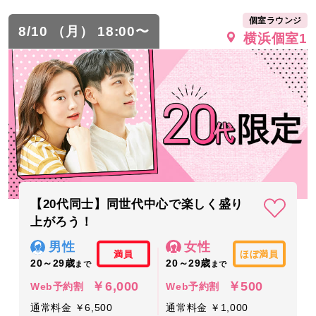
個室ラウンジ
8/10 （月） 18:00〜
横浜個室1
【20代同士】同世代中心で楽しく盛り
上がろう！
男性
女性
満員
ほぼ満員
20～29歳
20～29歳
まで
まで
￥6,000
￥500
Web予約割
Web予約割
通常料金 ￥6,500
通常料金 ￥1,000