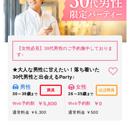
【女性必見】30代男性のご予約集中しておりま
す♪
★大人な男性に甘えたい！落ち着いた
30代男性と出会えるParty♪
男性
女性
満員
ほぼ満員
30～39歳
26～35歳
まで
まで
￥5,800
￥0
Web予約割
Web予約割
通常料金 ￥6,300
通常料金 ￥500