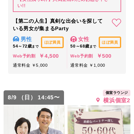
い!!
【第二の人生】真剣な出会いを探して
いる男女が集まるParty
男性
女性
ほぼ満員
ほぼ満員
54～72歳
50～68歳
まで
まで
￥4,500
￥500
Web予約割
Web予約割
通常料金 ￥5,000
通常料金 ￥1,000
個室ラウンジ
8/9 （日） 14:45〜
横浜個室2