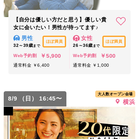
【自分は優しい方だと思う】優しい貴
女に会いたい！男性が待ってます♪
男性
女性
ほぼ満員
ほぼ満員
32～39歳
26～36歳
まで
まで
￥5,900
￥500
Web予約割
Web予約割
通常料金 ￥6,400
通常料金 ￥1,000
大人数オープン会場
8/9 （日） 16:45〜
横浜