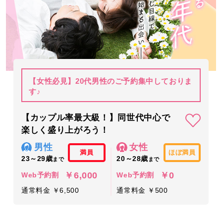
【女性必見】20代男性のご予約集中しておりま
す♪
【カップル率最大級！】同世代中心で
楽しく盛り上がろう！
男性
女性
満員
ほぼ満員
23～29歳
20～28歳
まで
まで
￥6,000
￥0
Web予約割
Web予約割
通常料金 ￥6,500
通常料金 ￥500