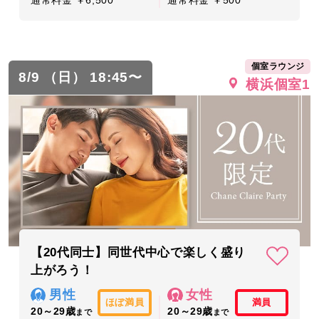
通常料金 ￥6,500
通常料金 ￥500
個室ラウンジ
8/9 （日） 18:45〜
横浜個室1
【20代同士】同世代中心で楽しく盛り
上がろう！
男性
女性
ほぼ満員
満員
20～29歳
20～29歳
まで
まで