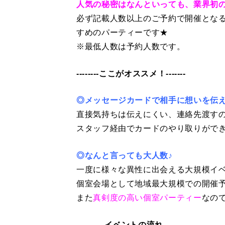
人気の秘密はなんといっても、業界初の
必ず記載人数以上のご予約で開催とな
すめのパーティーです★
※最低人数は予約人数です。
--------ここがオススメ！-------
◎メッセージカードで相手に想いを伝
直接気持ちは伝えにくい、連絡先渡す
スタッフ経由でカードのやり取りがで
◎なんと言っても大人数♪
一度に様々な異性に出会える大規模イ
個室会場として地域最大規模での開催
また
真剣度の高い個室パーティー
なの
----------イベントの流れ---------