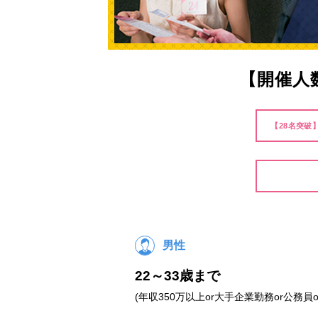
【開催人
【28名突破
男性
22～33歳まで
(年収350万以上or大手企業勤務or公務員o