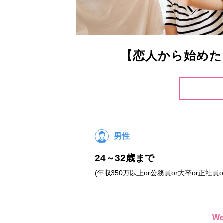
【恋人から始めた
男性
24～32歳まで
(年収350万以上or公務員or大卒or正社員o
W