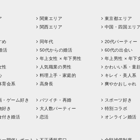
ア
関東エリア
東京都エリア
関西エリア
中国・四国エリ
すめ
同年代
20代パーティー
婚活
50代からの婚活
60代の出会い
年上女性 × 年下男性
年上男性 × 年下
女性
人気職業の男性
かわいい系・童
心
料理上手・家庭的
キレイ・美人系
体育会系
高身長
爽やかおしゃれ
画・ゲーム好き
バツイチ・再婚
スポーツ好き
物好き
大人数パーティー
特別コラボ
食付き婚活
恋活
オンライン婚活