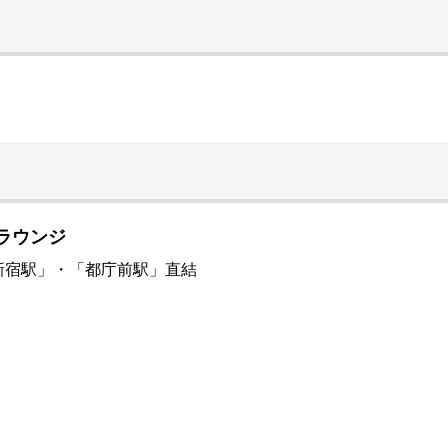
室ラウンジ
新宿駅」・「都庁前駅」直結