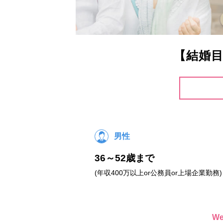
【結婚目
男性
36～52歳まで
(年収400万以上or公務員or上場企業勤務)
W