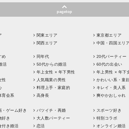
pagetop
ア
関東エリア
東京都エリア
関西エリア
中国・四国エリ
すめ
同年代
20代パーティー
婚活
50代からの婚活
60代の出会い
年上女性 × 年下男性
年上男性 × 年下
女性
人気職業の男性
かわいい系・童
心
料理上手・家庭的
キレイ・美人系
体育会系
高身長
爽やかおしゃれ
画・ゲーム好き
バツイチ・再婚
スポーツ好き
物好き
大人数パーティー
特別コラボ
食付き婚活
恋活
オンライン婚活