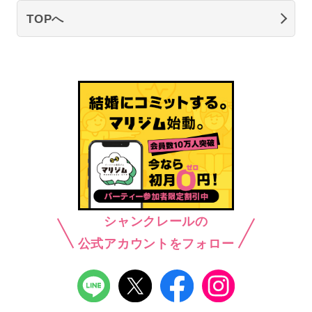
TOPへ
シャンクレールの
公式アカウントをフォロー