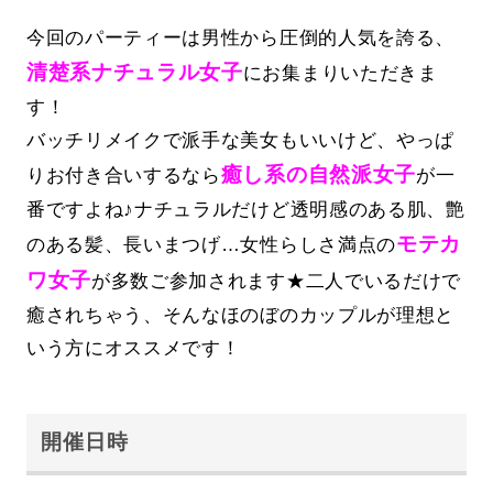
今回のパーティーは男性から圧倒的人気を誇る、
清楚系ナチュラル女子
にお集まりいただきま
す！
バッチリメイクで派手な美女もいいけど、やっぱ
癒し系の自然派女子
りお付き合いするなら
が一
番ですよね♪ナチュラルだけど透明感のある肌、艶
モテカ
のある髪、長いまつげ…女性らしさ満点の
ワ女子
が多数ご参加されます★二人でいるだけで
癒されちゃう、そんなほのぼのカップルが理想と
いう方にオススメです！
開催日時