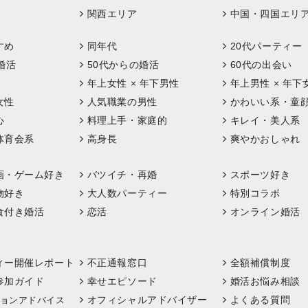
関西エリア
中国・四国エリ
すめ
同年代
20代パーティー
婚活
50代からの婚活
60代の出会い
年上女性 × 年下男性
年上男性 × 年下
女性
人気職業の男性
かわいい系・童
心
料理上手・家庭的
キレイ・美人系
体育会系
高身長
爽やかおしゃれ
画・ゲーム好き
バツイチ・再婚
スポーツ好き
物好き
大人数パーティー
特別コラボ
食付き婚活
恋活
オンライン婚活
ィー開催レポート
不正通報窓口
全額補償制度
参加ガイド
幸せエピソード
婚活お悩み相談
オフィシャルアドバイザー
よくある質問
ョンアドバイス