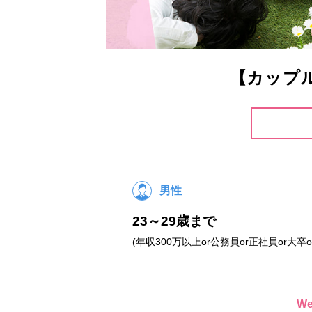
【カップ
男性
23～29歳まで
(年収300万以上or公務員or正社員or大卒o
W