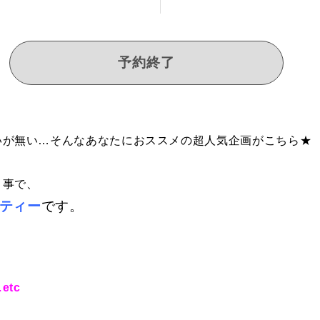
予約終了
いが無い…そんなあなたにおススメの超人気企画がこちら★
う事で、
ティー
です。
tc