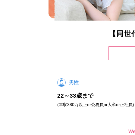
【同世
男性
22～33歳まで
(年収380万以上or公務員or大卒or正社員)
W