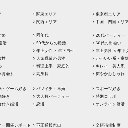
ア
関東エリア
東京都エリア
関西エリア
中国・四国エリ
すめ
同年代
20代パーティー
婚活
50代からの婚活
60代の出会い
年上女性 × 年下男性
年上男性 × 年下
女性
人気職業の男性
かわいい系・童
心
料理上手・家庭的
キレイ・美人系
体育会系
高身長
爽やかおしゃれ
画・ゲーム好き
バツイチ・再婚
スポーツ好き
物好き
大人数パーティー
特別コラボ
食付き婚活
恋活
オンライン婚活
ィー開催レポート
不正通報窓口
全額補償制度