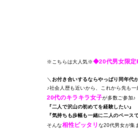
◆20代男女限定
※こちらは大人気※
＼
お付き合いするならやっぱり同年代
♪社会人歴も近いから、これから先も
20代のキラキラ女子
が多数ご参加♪
『二人で沢山の初めてを経験したい』
『気持ちも歩幅も一緒に二人のペース
相性ピッタリ
そんな
な20代男女が