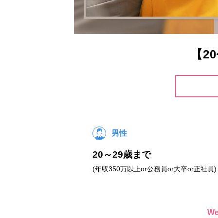
【2
男性
20～29歳まで
(年収350万以上or公務員or大卒or正社員)
W