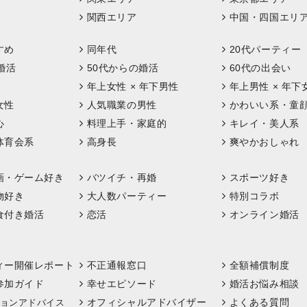
関西エリア
中国・四国エリ
すめ
同年代
20代パーティー
婚活
50代からの婚活
60代の出会い
年上女性 × 年下男性
年上男性 × 年下
女性
人気職業の男性
かわいい系・童
心
料理上手・家庭的
キレイ・美人系
体育会系
高身長
爽やかおしゃれ
画・ゲーム好き
バツイチ・再婚
スポーツ好き
物好き
大人数パーティー
特別コラボ
食付き婚活
恋活
オンライン婚活
ィー開催レポート
不正通報窓口
全額補償制度
参加ガイド
幸せエピソード
婚活お悩み相談
オフィシャルアドバイザー
よくある質問
ョンアドバイス