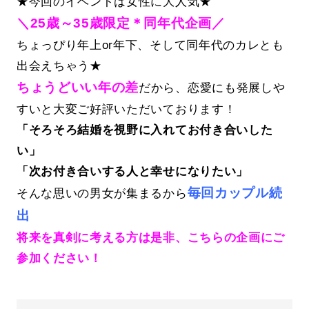
★今回のイベントは女性に大人気★
＼25歳～35歳限定＊同年代企画／
ちょっぴり年上or年下、そして同年代のカレとも
出会えちゃう★
ちょうどいい年の差
だから、恋愛にも発展しや
すいと大変ご好評いただいております！
「そろそろ結婚を視野に入れてお付き合いした
い」
「次お付き合いする人と幸せになりたい」
毎回カップル続
そんな思いの男女が集まるから
出
将来を真剣に考える方は是非、こちらの企画にご
参加ください！