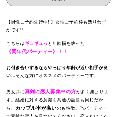
【男性ご予約先行中!!】女性ご予約枠も残りわず
かです!!
こちらは
ギュギュっ
と年齢幅を絞った
《同年代パーティー》！！
お付き合いするならやっぱり年齢が近い相手が良
い…
そんな方にオススメのパーティーです。
真剣に恋人募集中の方
男女共に
が多く集まりま
す。結婚に対する意識も共通の話題も同じだか
カップル率が高い
ら、
のも特徴。当パーティー
で素敵な恋人を見つけてください。恋人だけじゃ