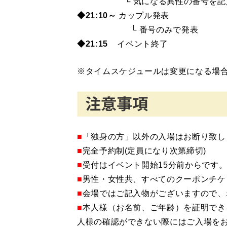
└ 気になる異性の番号を記
◆21:10～
カップル発表
└ 番号のみで発表
◆21:15
イベント終了
※タイムスケジュールは変更になる場
■
「独身の方」以外の入場はお断り致し
■
完全予約制(定員になり次第締切)
■
受付はイベント開始15分前からです
■
男性・女性共、すべてのクーポンチケ
■
会場ではご記入物がございますので、
■
本人様（お名前、ご年齢）を証明でき
人様の確認ができない際にはご入場を