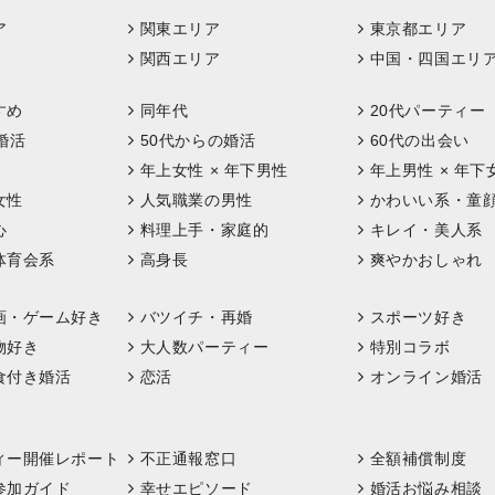
ア
関東エリア
東京都エリア
関西エリア
中国・四国エリ
すめ
同年代
20代パーティー
婚活
50代からの婚活
60代の出会い
年上女性 × 年下男性
年上男性 × 年下
女性
人気職業の男性
かわいい系・童
心
料理上手・家庭的
キレイ・美人系
体育会系
高身長
爽やかおしゃれ
画・ゲーム好き
バツイチ・再婚
スポーツ好き
物好き
大人数パーティー
特別コラボ
食付き婚活
恋活
オンライン婚活
ィー開催レポート
不正通報窓口
全額補償制度
参加ガイド
幸せエピソード
婚活お悩み相談