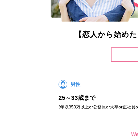
【恋人から始めた
男性
25～33歳まで
(年収350万以上or公務員or大卒or正社員o
W