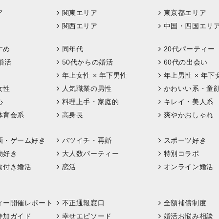
ア
関東エリア
東京都エリア
関西エリア
中国・四国エリ
すめ
同年代
20代パーティー
婚活
50代からの婚活
60代の出会い
年上女性 × 年下男性
年上男性 × 年下
女性
人気職業の男性
かわいい系・童
心
料理上手・家庭的
キレイ・美人系
体育会系
高身長
爽やかおしゃれ
画・ゲーム好き
バツイチ・再婚
スポーツ好き
物好き
大人数パーティー
特別コラボ
食付き婚活
恋活
オンライン婚活
ィー開催レポート
不正通報窓口
全額補償制度
参加ガイド
幸せエピソード
婚活お悩み相談