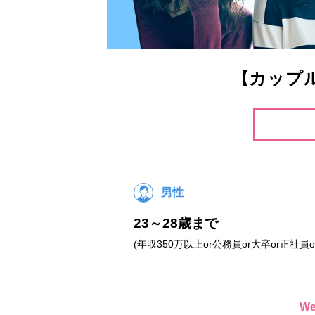
【カップ
男性
23～28歳まで
(年収350万以上or公務員or大卒or正社員o
W