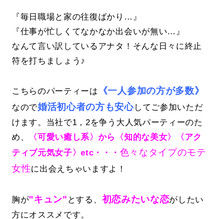
『毎日職場と家の往復ばかり…』
『仕事が忙しくてなかなか出会いが無い…』
なんて言い訳しているアナタ！そんな日々に終止
符を打ちましょう♪
《一人参加の方が多数》
こちらのパーティーは
婚活初心者の方も安心
なので
してご参加いただ
けます。当社で1，2を争う大人気パーティーのた
め、
〈可愛い癒し系〉から〈知的な美女〉〈アク
色々なタイプのモテ
ティブ元気女子〉etc・・・
女性
に出会えちゃいますよ！
"キュン"
初恋みたいな恋
胸が
とする、
がしたい
方にオススメです。