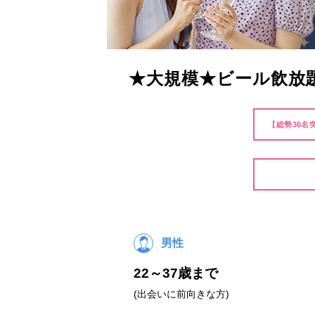
★大規模★ビール飲放題
【総勢36名
男性
22～37歳まで
(出会いに前向きな方)