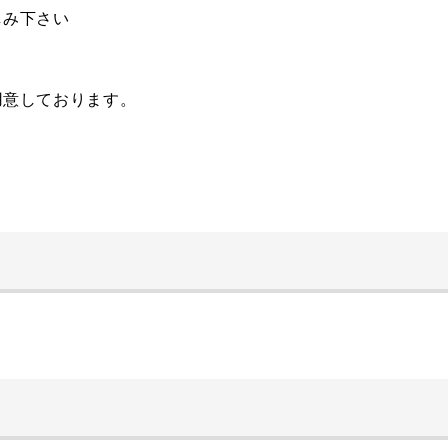
しみ下さい
。
用意しております。
！