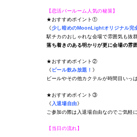
【恋活バールーム人気の秘策】
★おすすめポイント①
《
少し暗めのMoonLightオリジナル
完
駅チカのおしゃれな会場で雰囲気も抜
落ち着きのある明かりが更に会場の雰
★おすすめポイント②
《
ビール飲み放題！
》
ビールやその他カクテルが時間目いっ
★おすすめポイント③
《
入退場自由
》
ご参加の際は入退場自由なのでご気軽
【当日の流れ】