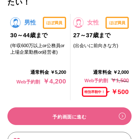
たい！
男性
女性
ほぼ満員
ほぼ満員
30～44歳まで
27～37歳まで
(年収600万以上or公務員or
(出会いに前向きな方)
上場企業勤務or経営者)
通常料金 ￥5,200
通常料金 ￥2,000
￥1,500
￥4,200
Web予約割
Web予約割
￥500
特別早割中！
予約画面に進む