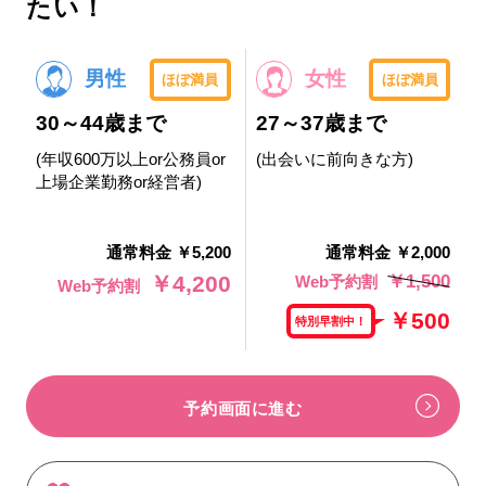
たい！
男性
女性
ほぼ満員
ほぼ満員
30～44歳まで
27～37歳まで
(年収600万以上or公務員or
(出会いに前向きな方)
上場企業勤務or経営者)
通常料金 ￥5,200
通常料金 ￥2,000
￥1,500
￥4,200
Web予約割
Web予約割
￥500
特別早割中！
予約画面に進む