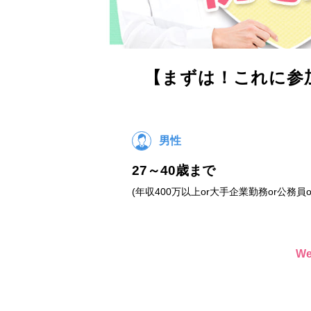
【まずは！これに参
男性
27～40歳まで
(年収400万以上or大手企業勤務or公務員o
W