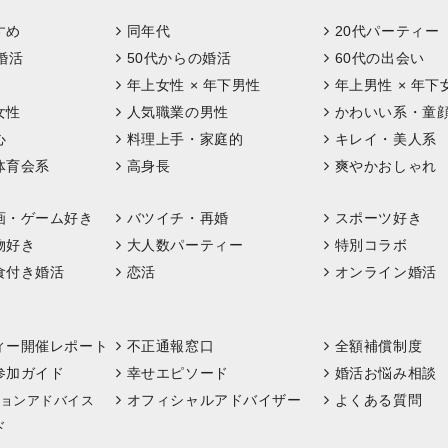
すめ
同年代
20代パーティー
婚活
50代からの婚活
60代の出会い
年上女性 × 年下男性
年上男性 × 年下
女性
人気職業の男性
かわいい系・童
心
料理上手・家庭的
キレイ・美人系
体育会系
高身長
爽やかおしゃれ
画・ゲーム好き
バツイチ・再婚
スポーツ好き
物好き
大人数パーティー
特別コラボ
食付き婚活
恋活
オンライン婚活
ィー開催レポート
不正通報窓口
全額補償制度
参加ガイド
幸せエピソード
婚活お悩み相談
オフィシャルアドバイザー
よくある質問
ョンアドバイス
ド