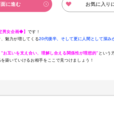
画面に進む
お気に入り
限定男女企画◆】
です！
け、魅力が増してくる
20代後半、そして更に人間として深み
、
”お互いを支え合い、理解し合える関係性が理想的”
という
係を築いていけるお相手をここで見つけましょう！