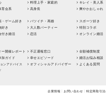
心
料理上手・家庭的
キレイ・美人系
体育会系
高身長
爽やかおしゃれ
画・ゲーム好き
バツイチ・再婚
スポーツ好き
物好き
大人数パーティー
特別コラボ
食付き婚活
恋活
オンライン婚活
ィー開催レポート
不正通報窓口
全額補償制度
参加ガイド
幸せエピソード
婚活お悩み相談
オフィシャルアドバイザー
よくある質問
ョンアドバイス
ド
企業情報
お問い合わせ
特定商取引法