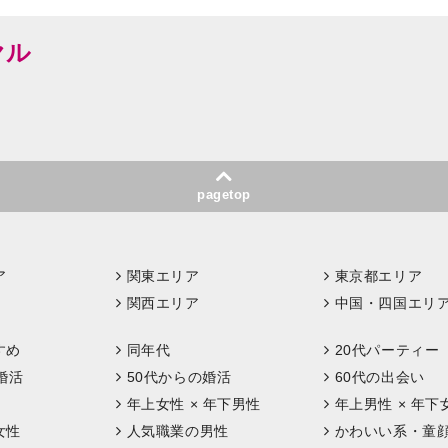
ヤル
pagetop
ア
関東エリア
東京都エリア
関西エリア
中国・四国エリ
すめ
同年代
20代パーティー
婚活
50代からの婚活
60代の出会い
年上女性 × 年下男性
年上男性 × 年下
女性
人気職業の男性
かわいい系・童