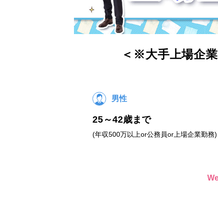
＜※大手上場企業
男性
25～42歳まで
(年収500万以上or公務員or上場企業勤務)
W