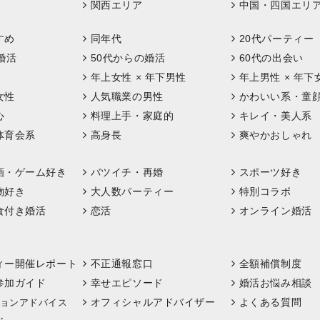
関西エリア
中国・四国エリ
すめ
同年代
20代パーティー
婚活
50代からの婚活
60代の出会い
年上女性 × 年下男性
年上男性 × 年下
女性
人気職業の男性
かわいい系・童
心
料理上手・家庭的
キレイ・美人系
体育会系
高身長
爽やかおしゃれ
画・ゲーム好き
バツイチ・再婚
スポーツ好き
物好き
大人数パーティー
特別コラボ
食付き婚活
恋活
オンライン婚活
ィー開催レポート
不正通報窓口
全額補償制度
参加ガイド
幸せエピソード
婚活お悩み相談
オフィシャルアドバイザー
よくある質問
ョンアドバイス