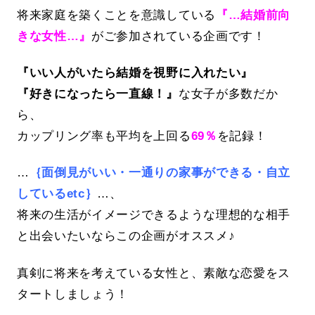
将来家庭を築くことを意識している
『…結婚前向
きな女性…』
がご参加されている企画です！
『いい人がいたら結婚を視野に入れたい』
『好きになったら一直線！』
な女子が多数だか
ら、
カップリング率も平均を上回る
69％
を記録！
…
｛面倒見がいい・一通りの家事ができる・自立
しているetc｝
…、
将来の生活がイメージできるような理想的な相手
と出会いたいならこの企画がオススメ♪
真剣に将来を考えている女性と、素敵な恋愛をス
タートしましょう！