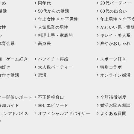
すめ
同年代
20代パーティー
婚活
50代からの婚活
60代の出会い
年上女性 × 年下男性
年上男性 × 年下
女性
人気職業の男性
かわいい系・童
心
料理上手・家庭的
キレイ・美人系
体育会系
高身長
爽やかおしゃれ
画・ゲーム好き
バツイチ・再婚
スポーツ好き
物好き
大人数パーティー
特別コラボ
食付き婚活
恋活
オンライン婚活
ィー開催レポート
不正通報窓口
全額補償制度
参加ガイド
幸せエピソード
婚活お悩み相談
オフィシャルアドバイザー
よくある質問
ョンアドバイス
ド