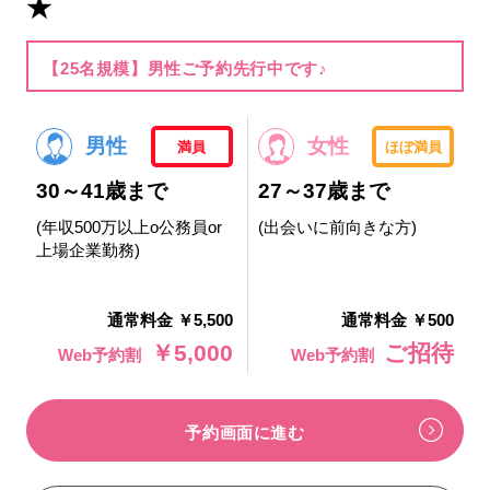
★
【25名規模】男性ご予約先行中です♪
男性
女性
満員
ほぼ満員
30～41歳まで
27～37歳まで
(年収500万以上o公務員or
(出会いに前向きな方)
上場企業勤務)
通常料金 ￥5,500
通常料金 ￥500
￥5,000
ご招待
Web予約割
Web予約割
予約画面に進む