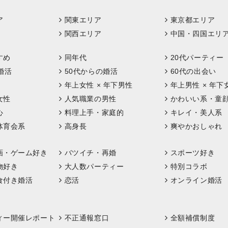
ア
関東エリア
東京都エリア
関西エリア
中国・四国エリ
すめ
同年代
20代パーティー
婚活
50代からの婚活
60代の出会い
年上女性 × 年下男性
年上男性 × 年下
女性
人気職業の男性
かわいい系・童
心
料理上手・家庭的
キレイ・美人系
体育会系
高身長
爽やかおしゃれ
画・ゲーム好き
バツイチ・再婚
スポーツ好き
物好き
大人数パーティー
特別コラボ
食付き婚活
恋活
オンライン婚活
ィー開催レポート
不正通報窓口
全額補償制度