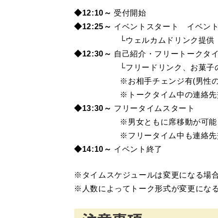
◆12:10～
受付開始
◆12
:25～
イベントスタート イベン
└ウェルカムドリンク提供
◆12
:30～
自己紹介・フリートークタ
└フリードリンク、お菓子の
※
お相手チェンジ有(
男性
※
トークタイム中の連絡先
◆13
:30～
フリータイムスタート
※
男女ともに席移動が可能
※
フリータイム中も連絡先
◆14:10～
イベント終了
※タイムスケジュールは変更になる場
※人数によってトーク形式が変更にな