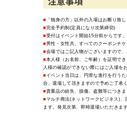
■
「独身の方」以外の入場はお断り致し
■
完全予約制(定員になり次第締切)
■
受付はイベント開始15分前からです
■
男性・女性共、すべてのクーポンチケ
■
会場ではご記入物がございますので、
■
本人様（お名前、ご年齢）を証明でき
人様の確認ができない際にはご入場を
■
イベント当日は、円滑な進行を行うた
合、退場して頂きますので予めご了承
■
貴重品の紛失、損傷、盗難等につきま
■
マルチ商法(ネットワークビジネス)
ます。発見次第、即時退場いただきま