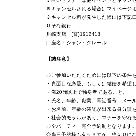
※占いセミナーは他イベントとキャン
※キャンセルされる場合はマイページよ
※キャンセル料が発生した際には下記
りそな銀行
川崎支店 (普)1912418
口座名：シャン・クレール
【諸注意】
◇ご参加いただくためには以下の条件
・真面目な恋愛、もしくは結婚を希望
・満20歳以上で独身者であること。
・氏名、年齢、職業、電話番号、メー
・お名前、年齢の確認が出来る身分証
・社会的モラルがあり、マナーを守れ
◇全パーティー完全予約制となります
◇当日予約枠も有りますが、締切りに