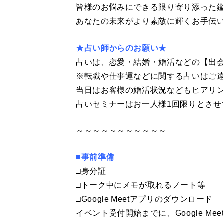
皆様のお悩みにできる限り寄り添った
あなたの未来がより素敵に輝くお手伝
★占い師からのお願い★
占いは、恋愛・結婚・婚活などの【出
※転職や仕事運などに関する占いはご
当日はお客様の婚活状況などもヒアリ
占いセミナーはお一人様1回限りとさせ
～～～～～～～～～～～
■事前準備
□身分証
□トーク中にメモが取れるノート等
□Google Meetアプリのダウンロード
イベント受付開始までに、Google M