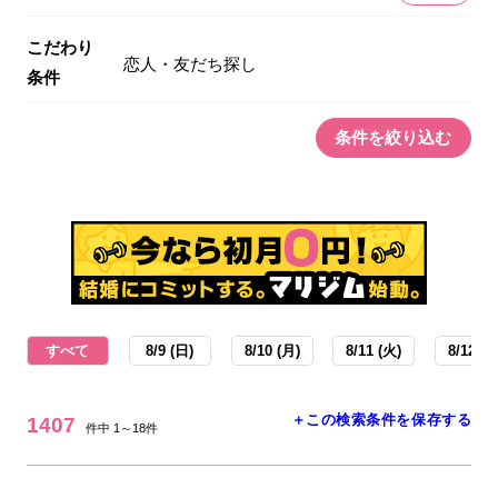
こだわり
恋人・友だち探し
条件
条件を絞り込む
すべて
8/9 (日)
8/10 (月)
8/11 (火)
8/12 (水
＋この検索条件を保存する
1407
件中 1～18件