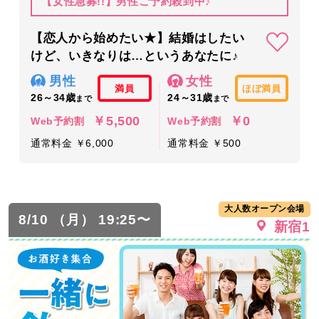
【女性急募!!】男性ご予約殺到中♪
【恋人から始めたい★】結婚はしたい
けど、いきなりは…というあなたに♪
男性
女性
満員
ほぼ満員
26～34歳
24～31歳
まで
まで
￥5,500
￥0
Web予約割
Web予約割
通常料金 ￥6,000
通常料金 ￥500
大人数オープン会場
8/10 （月） 19:25〜
新宿1