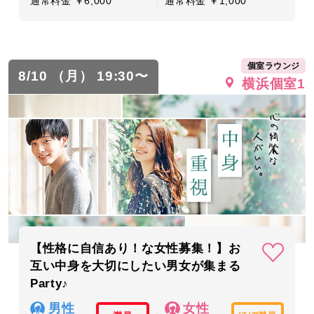
通常料金 ￥6,000
通常料金 ￥1,000
個室ラウンジ
8/10 （月） 19:30〜
横浜個室1
【性格に自信あり！な女性募集！】お
互い中身を大切にしたい男女が集まる
Party♪
男性
女性