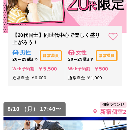
【20代同士】同世代中心で楽しく盛り
上がろう！
男性
女性
ほぼ満員
ほぼ満員
20～29歳
20～29歳
まで
まで
￥5,500
￥500
Web予約割
Web予約割
通常料金 ￥6,000
通常料金 ￥1,000
個室ラウンジ
8/10 （月） 17:40〜
新宿個室2