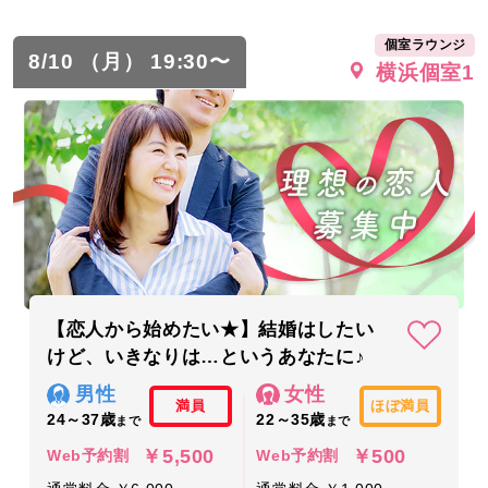
個室ラウンジ
8/10 （月） 19:30〜
横浜個室1
【恋人から始めたい★】結婚はしたい
けど、いきなりは…というあなたに♪
男性
女性
満員
ほぼ満員
24～37歳
22～35歳
まで
まで
￥5,500
￥500
Web予約割
Web予約割