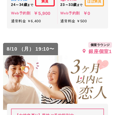
満員
ほぼ満員
24～34歳
23～33歳
まで
まで
￥5,900
￥0
Web予約割
Web予約割
通常料金 ￥6,400
通常料金 ￥500
個室ラウンジ
8/10 （月） 19:10〜
銀座個室1