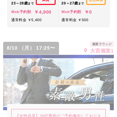
23～28歳
20～27歳
まで
まで
￥4,900
￥0
Web予約割
Web予約割
通常料金 ￥5,400
通常料金 ￥500
個室ラウンジ
8/10 （月） 17:25〜
大宮個室1
【女性必見】30代男性のご予約集中しておりま