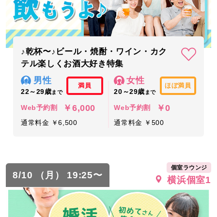
♪乾杯〜♪ビール・焼酎・ワイン・カク
テル楽しくお酒大好き特集
男性
女性
満員
ほぼ満員
22～29歳
20～29歳
まで
まで
￥6,000
￥0
Web予約割
Web予約割
通常料金 ￥6,500
通常料金 ￥500
個室ラウンジ
8/10 （月） 19:25〜
横浜個室1