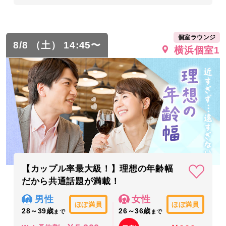
個室ラウンジ
8/8 （土） 14:45〜
横浜個室1
【カップル率最大級！】理想の年齢幅
だから共通話題が満載！
男性
女性
ほぼ満員
ほぼ満員
28～39歳
26～36歳
まで
まで