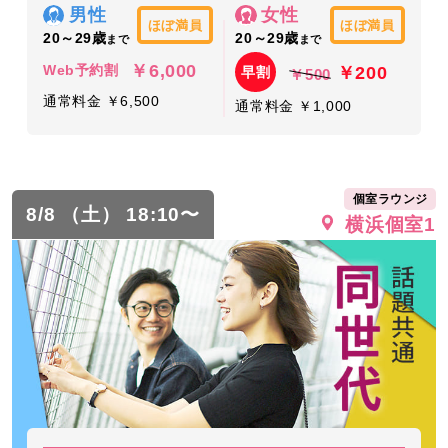
男性
女性
ほぼ満員
ほぼ満員
20～29歳
20～29歳
まで
まで
￥6,000
￥200
Web予約割
早割
￥500
通常料金 ￥6,500
通常料金 ￥1,000
個室ラウンジ
8/8 （土） 18:10〜
横浜個室1