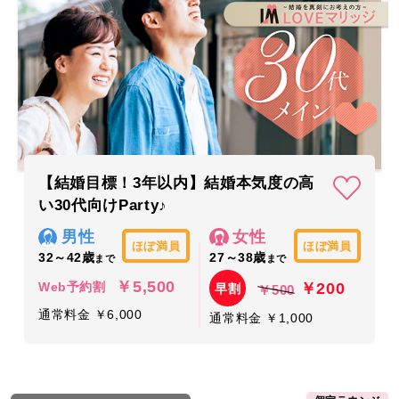
【結婚目標！3年以内】結婚本気度の高
い30代向けParty♪
男性
女性
ほぼ満員
ほぼ満員
32～42歳
27～38歳
まで
まで
￥5,500
￥200
Web予約割
早割
￥500
通常料金 ￥6,000
通常料金 ￥1,000