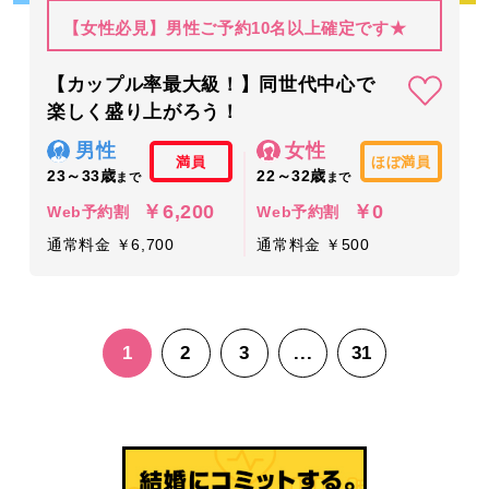
【女性必見】男性ご予約10名以上確定です★
【カップル率最大級！】同世代中心で
楽しく盛り上がろう！
男性
女性
満員
ほぼ満員
23～33歳
22～32歳
まで
まで
￥6,200
￥0
Web予約割
Web予約割
通常料金 ￥6,700
通常料金 ￥500
1
2
3
...
31