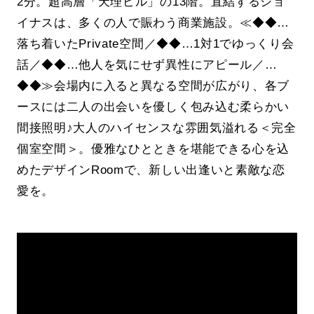
2分。超高層「天理ビル」の13階。直結するジョ
イナスは、多くの人で賑わう商業施設。≪◆◆…
落ち着いたPrivate空間／◆◆…1対1でゆっくり会
話／◆◆…他人を気にせず異性にアピール／…
◆◆≫会場内に入ると異なる空間が広がり、各ブ
ースには二人の出会いを優しく包み込む柔らかい
間接照明♪大人のハイセンスな雰囲気溢れる＜完全
個室空間＞。優雅なひとときを堪能できる心を込
めたデザインRoomで、新しい出逢いと素敵な恋
愛を。