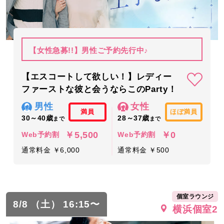
【女性急募!!】男性ご予約先行中♪
【エスコートして欲しい！】レディー
ファーストな彼と会うならこのParty！
男性
女性
満員
ほぼ満員
30～40歳
28～37歳
まで
まで
￥5,500
￥0
Web予約割
Web予約割
通常料金 ￥6,000
通常料金 ￥500
個室ラウンジ
8/8 （土） 16:15〜
横浜個室2