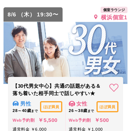
個室ラウンジ
8/6 （木） 19:30〜
横浜個室1
【30代男女中心】共通の話題がある＆
落ち着いた相手同士で話しやすい★
男性
女性
ほぼ満員
ほぼ満員
28～40歳
26～38歳
まで
まで
￥5,500
￥500
Web予約割
Web予約割
通常料金 ￥6,000
通常料金 ￥1,000