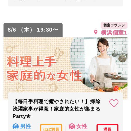
個室ラウンジ
8/6 （木） 19:30〜
横浜個室1
【毎日手料理で癒やされたい！】掃除
洗濯家事が得意！家庭的女性が集まる
Party★
男性
女性
ほぼ満員
満員