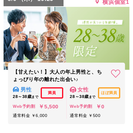
横浜個室1
【甘えたい！】大人の年上男性と、ち
ょっぴり年の離れた出会い♪
男性
女性
満員
ほぼ満員
28～38歳
28～38歳
まで
まで
￥5,500
￥0
Web予約割
Web予約割
通常料金 ￥6,000
通常料金 ￥500