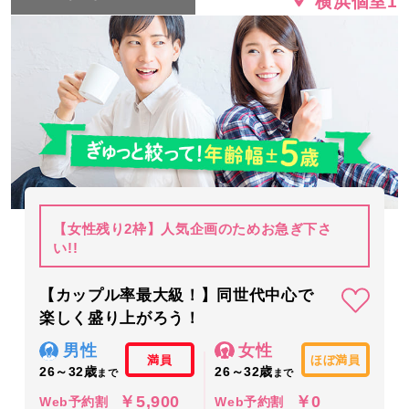
横浜個室1
【女性残り2枠】人気企画のためお急ぎ下さ
い!!
【カップル率最大級！】同世代中心で
楽しく盛り上がろう！
男性
女性
満員
ほぼ満員
26～32歳
26～32歳
まで
まで
￥5,900
￥0
Web予約割
Web予約割