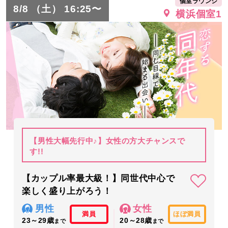
個室ラウンジ
8/8 （土） 16:25〜
横浜個室1
【男性大幅先行中♪】女性の方大チャンスで
す!!
【カップル率最大級！】同世代中心で
楽しく盛り上がろう！
男性
女性
満員
ほぼ満員
23～29歳
20～28歳
まで
まで