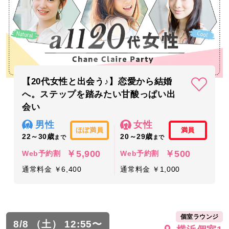
【20代女性と出会う♪】恋愛から結婚
へ。ステップを踏みたい甘酸っぱい出
会い
男性
女性
ほぼ満員
満員
22～30歳
20～29歳
まで
まで
￥5,900
￥500
Web予約割
Web予約割
通常料金 ￥6,400
通常料金 ￥1,000
個室ラウンジ
8/8 （土） 12:55〜