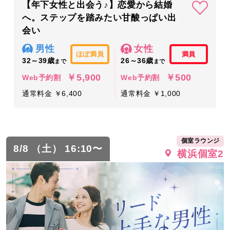
【年下女性と出会う♪】恋愛から結婚
へ。ステップを踏みたい甘酸っぱい出
会い
男性
女性
ほぼ満員
満員
32～39歳
26～36歳
まで
まで
￥5,900
￥500
Web予約割
Web予約割
通常料金 ￥6,400
通常料金 ￥1,000
個室ラウンジ
8/8 （土） 16:10〜
横浜個室2