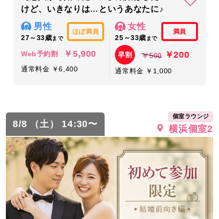
けど、いきなりは…というあなたに♪
男性
女性
ほぼ満員
満員
27～33歳
25～33歳
まで
まで
￥5,900
￥200
Web予約割
早割
￥500
通常料金 ￥6,400
通常料金 ￥1,000
個室ラウンジ
8/8 （土） 14:30〜
横浜個室2