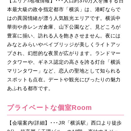
【エリア/地域情報】･･･人口約370万人を擁する日
本最大級の政令指定都市「横浜」は、港町ならで
はの異国情緒が漂う人気観光エリアです。横浜中
華街や赤レンガ倉庫、山下公園など、見どころが
豊富に揃い、訪れる人を飽きさせません。夜には
みなとみらいやベイブリッジが美しくライトアッ
プされ、幻想的な夜景が広がります。ランドマー
クタワーや、ギネス認定の高さを誇る灯台「横浜
マリンタワー」など、恋人の聖地として知られる
スポットも点在。デートや観光にぴったりの魅力
あふれる都市です。
プライベートな個室Room
【会場案内/詳細】･･･JR「横浜駅」西口より徒歩