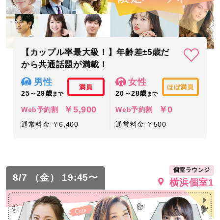
【カップル率最大級！】年齢差±5歳だ
から共通話題が満載！
男性
女性
満員
ほぼ満員
25～29歳
20～28歳
まで
まで
￥5,900
￥0
Web予約割
Web予約割
通常料金 ￥6,400
通常料金 ￥500
個室ラウンジ
8/7 （金） 19:45〜
横浜個室1