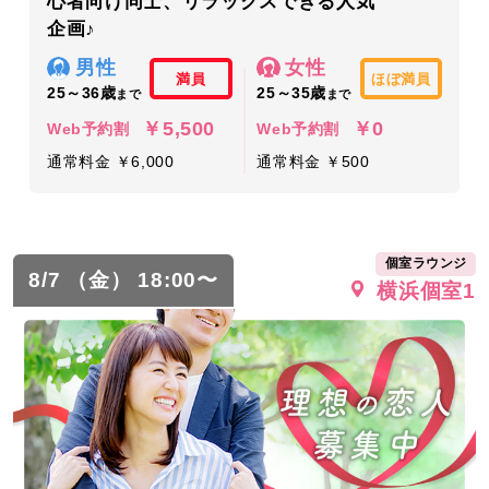
心者向け同士、リラックスできる人気
企画♪
男性
女性
満員
ほぼ満員
25～36歳
25～35歳
まで
まで
￥5,500
￥0
Web予約割
Web予約割
通常料金 ￥6,000
通常料金 ￥500
個室ラウンジ
8/7 （金） 18:00〜
横浜個室1