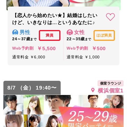
【恋人から始めたい★】結婚はしたい
けど、いきなりは…というあなたに♪
男性
女性
満員
ほぼ満員
24～37歳
22～35歳
まで
まで
￥5,500
￥500
Web予約割
Web予約割
通常料金 ￥6,000
通常料金 ￥1,000
個室ラウンジ
8/7 （金） 19:40〜
横浜個室1