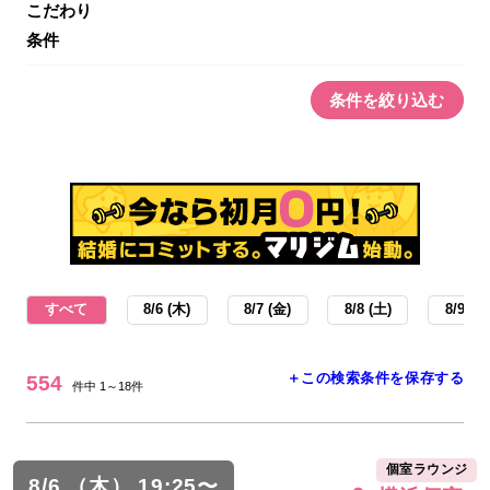
こだわり
条件
条件を絞り込む
すべて
8/6 (木)
8/7 (金)
8/8 (土)
8/9 (日
＋この検索条件を保存する
554
件中 1～18件
個室ラウンジ
8/6 （木） 19:25〜