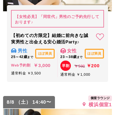
【女性必見】「同世代」男性のご予約先行して
おります♪
【初めての方限定】結婚に前向きな誠
実男性と出会える安心婚活Party♪
男性
女性
ほぼ満員
ほぼ満員
25～42歳
23～38歳
まで
まで
￥3,000
￥200
Web予約割
早割
￥500
通常料金 ￥3,500
通常料金 ￥1,000
個室ラウンジ
8/8 （土） 14:40〜
横浜個室1