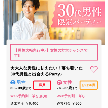
【男性大幅先行中♪】女性の方大チャンスで
す!!
★大人な男性に甘えたい！落ち着いた
30代男性と出会えるParty♪
男性
女性
満員
ほぼ満員
30～39歳
26～35歳
まで
まで
￥5,900
￥0
Web予約割
Web予約割
通常料金 ￥6,400
通常料金 ￥500