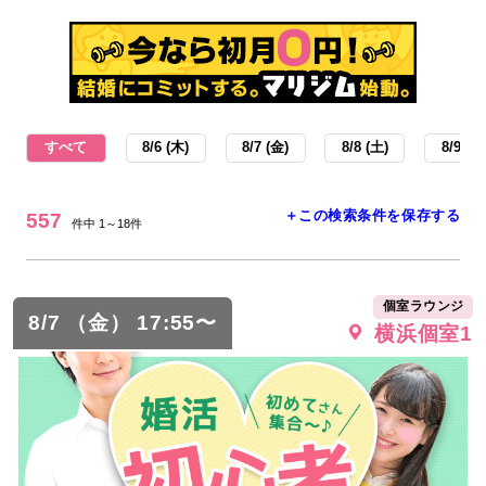
すべて
8/6 (木)
8/7 (金)
8/8 (土)
8/9 (日
＋この検索条件を保存する
557
件中 1～18件
個室ラウンジ
8/7 （金） 17:55〜
横浜個室1