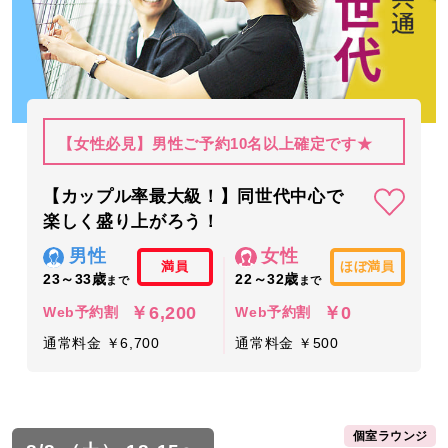
【女性必見】男性ご予約10名以上確定です★
【カップル率最大級！】同世代中心で
楽しく盛り上がろう！
男性
女性
満員
ほぼ満員
23～33歳
22～32歳
まで
まで
￥6,200
￥0
Web予約割
Web予約割
通常料金 ￥6,700
通常料金 ￥500
個室ラウンジ