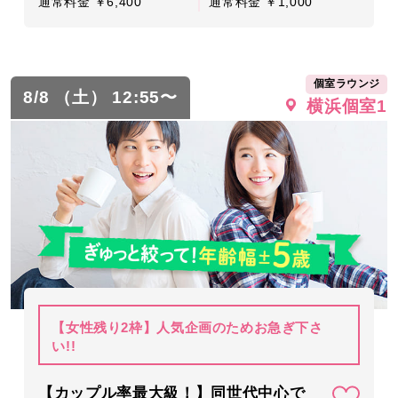
通常料金 ￥6,400
通常料金 ￥1,000
個室ラウンジ
8/8 （土） 12:55〜
横浜個室1
【女性残り2枠】人気企画のためお急ぎ下さ
い!!
【カップル率最大級！】同世代中心で