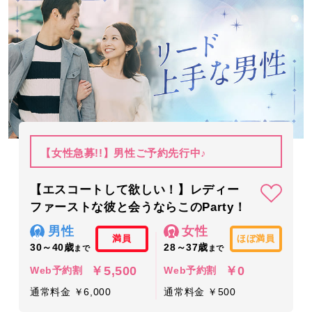
【女性急募!!】男性ご予約先行中♪
【エスコートして欲しい！】レディー
ファーストな彼と会うならこのParty！
男性
女性
満員
ほぼ満員
30～40歳
28～37歳
まで
まで
￥5,500
￥0
Web予約割
Web予約割
通常料金 ￥6,000
通常料金 ￥500