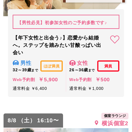
【男性必見】初参加女性のご予約多数です♪
【年下女性と出会う♪】恋愛から結婚
へ。ステップを踏みたい甘酸っぱい出
会い
男性
女性
ほぼ満員
満員
32～39歳
26～36歳
まで
まで
￥5,900
￥500
Web予約割
Web予約割
通常料金 ￥6,400
通常料金 ￥1,000
個室ラウンジ
8/8 （土） 16:10〜
横浜個室2