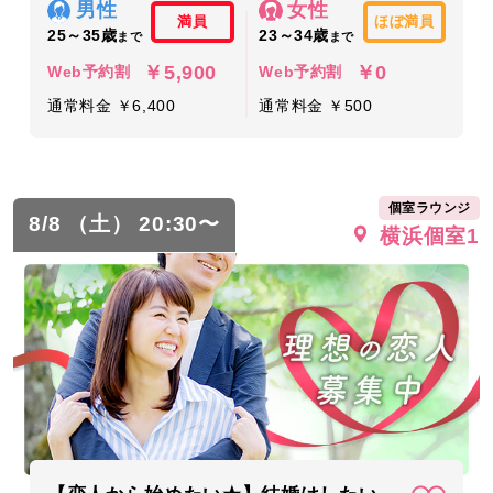
男性
女性
満員
ほぼ満員
25～35歳
23～34歳
まで
まで
￥5,900
￥0
Web予約割
Web予約割
通常料金 ￥6,400
通常料金 ￥500
個室ラウンジ
8/8 （土） 20:30〜
横浜個室1