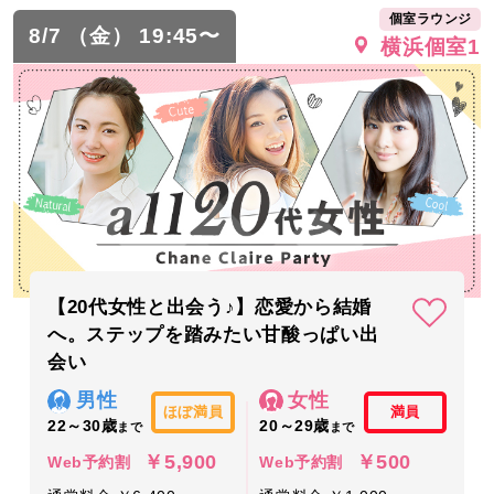
個室ラウンジ
8/7 （金） 19:45〜
横浜個室1
【20代女性と出会う♪】恋愛から結婚
へ。ステップを踏みたい甘酸っぱい出
会い
男性
女性
ほぼ満員
満員
22～30歳
20～29歳
まで
まで
￥5,900
￥500
Web予約割
Web予約割