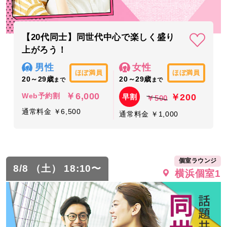
【20代同士】同世代中心で楽しく盛り
上がろう！
男性
女性
ほぼ満員
ほぼ満員
20～29歳
20～29歳
まで
まで
￥6,000
￥200
Web予約割
早割
￥500
通常料金 ￥6,500
通常料金 ￥1,000
個室ラウンジ
8/8 （土） 18:10〜
横浜個室1