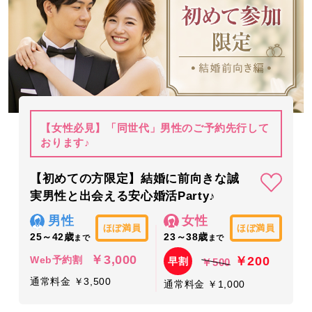
【女性必見】「同世代」男性のご予約先行して
おります♪
【初めての方限定】結婚に前向きな誠
実男性と出会える安心婚活Party♪
男性
女性
ほぼ満員
ほぼ満員
25～42歳
23～38歳
まで
まで
￥3,000
￥200
Web予約割
早割
￥500
通常料金 ￥3,500
通常料金 ￥1,000