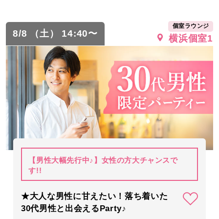
個室ラウンジ
8/8 （土） 14:40〜
横浜個室1
【男性大幅先行中♪】女性の方大チャンスで
す!!
★大人な男性に甘えたい！落ち着いた
30代男性と出会えるParty♪