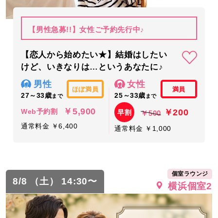
【男性急募!!】女性ご予約先行中♪
【恋人から始めたい★】結婚はしたい
けど、いきなりは…というあなたに♪
男性
女性
ほぼ満員
満員
27～33歳
25～33歳
まで
まで
￥5,900
￥200
Web予約割
早割
￥500
通常料金 ￥6,400
通常料金 ￥1,000
個室ラウンジ
8/8 （土） 14:30〜
横浜個室2