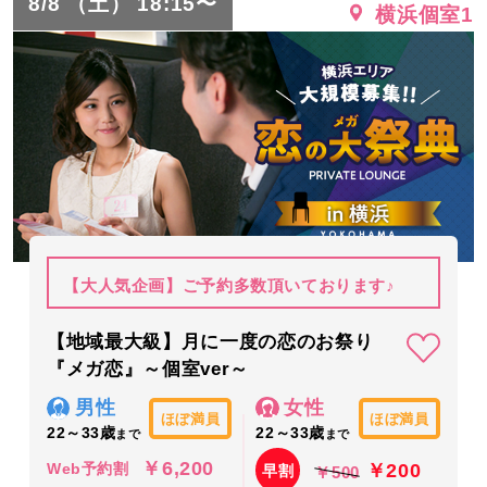
8/8 （土） 18:15〜
横浜個室1
【大人気企画】ご予約多数頂いております♪
【地域最大級】月に一度の恋のお祭り
『メガ恋』～個室ver～
男性
女性
ほぼ満員
ほぼ満員
22～33歳
22～33歳
まで
まで
￥6,200
￥200
Web予約割
早割
￥500