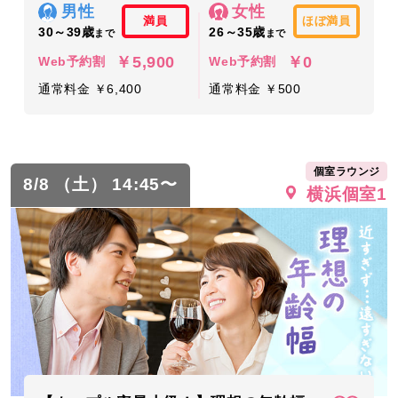
男性
女性
満員
ほぼ満員
30～39歳
26～35歳
まで
まで
￥5,900
￥0
Web予約割
Web予約割
通常料金 ￥6,400
通常料金 ￥500
個室ラウンジ
8/8 （土） 14:45〜
横浜個室1