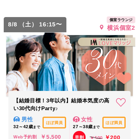
個室ラウンジ
8/8 （土） 16:15〜
横浜個室2
【結婚目標！3年以内】結婚本気度の高
い30代向けParty♪
男性
女性
ほぼ満員
ほぼ満員
32～42歳
27～38歳
まで
まで
￥5,500
￥200
Web予約割
早割
￥500