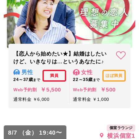
【恋人から始めたい★】結婚はしたい
けど、いきなりは…というあなたに♪
男性
女性
満員
ほぼ満員
24～37歳
22～35歳
まで
まで
￥5,500
￥500
Web予約割
Web予約割
通常料金 ￥6,000
通常料金 ￥1,000
個室ラウンジ
8/7 （金） 19:40〜
横浜個室1