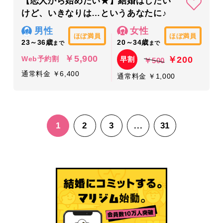
【恋人から始めたい★】結婚はしたい
けど、いきなりは…というあなたに♪
男性
女性
ほぼ満員
ほぼ満員
23～36歳
20～34歳
まで
まで
￥5,900
￥200
Web予約割
早割
￥500
通常料金 ￥6,400
通常料金 ￥1,000
1
2
3
...
31