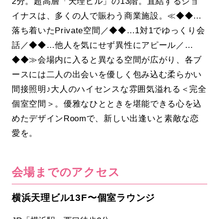
2分。超高層「天理ビル」の13階。直結するジョ
イナスは、多くの人で賑わう商業施設。≪◆◆…
落ち着いたPrivate空間／◆◆…1対1でゆっくり会
話／◆◆…他人を気にせず異性にアピール／…
◆◆≫会場内に入ると異なる空間が広がり、各ブ
ースには二人の出会いを優しく包み込む柔らかい
間接照明♪大人のハイセンスな雰囲気溢れる＜完全
個室空間＞。優雅なひとときを堪能できる心を込
めたデザインRoomで、新しい出逢いと素敵な恋
愛を。
会場までのアクセス
横浜天理ビル13F〜個室ラウンジ