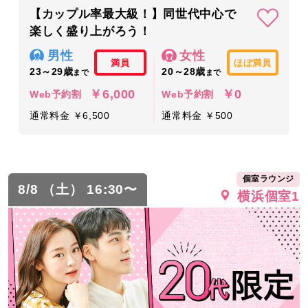
【カップル率最大級！】同世代中心で
楽しく盛り上がろう！
男性
女性
満員
ほぼ満員
23～29歳
20～28歳
まで
まで
￥6,000
￥0
Web予約割
Web予約割
通常料金 ￥6,500
通常料金 ￥500
個室ラウンジ
8/8 （土） 16:30〜
横浜個室1