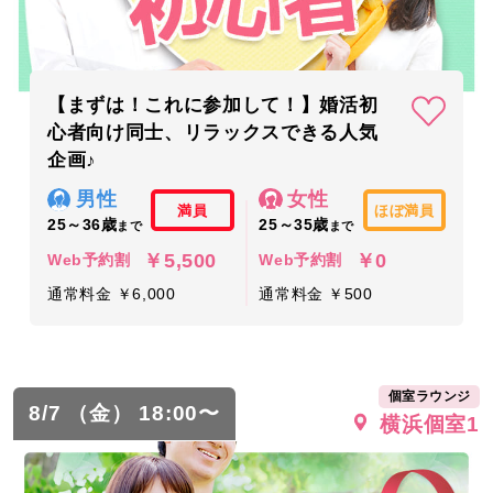
【まずは！これに参加して！】婚活初
心者向け同士、リラックスできる人気
企画♪
男性
女性
満員
ほぼ満員
25～36歳
25～35歳
まで
まで
￥5,500
￥0
Web予約割
Web予約割
通常料金 ￥6,000
通常料金 ￥500
個室ラウンジ
8/7 （金） 18:00〜
横浜個室1