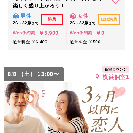
楽しく盛り上がろう！
男性
女性
満員
ほぼ満員
26～32歳
26～32歳
まで
まで
￥5,900
￥0
Web予約割
Web予約割
通常料金 ￥6,400
通常料金 ￥500
個室ラウンジ
8/8 （土） 13:00〜
横浜個室1