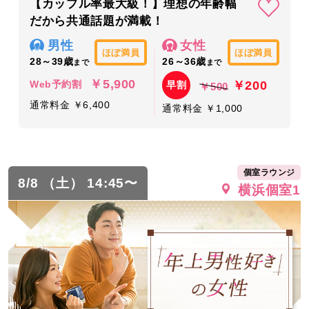
【カップル率最大級！】理想の年齢幅
だから共通話題が満載！
男性
女性
ほぼ満員
ほぼ満員
28～39歳
26～36歳
まで
まで
￥5,900
￥200
Web予約割
早割
￥500
通常料金 ￥6,400
通常料金 ￥1,000
個室ラウンジ
8/8 （土） 14:45〜
横浜個室1