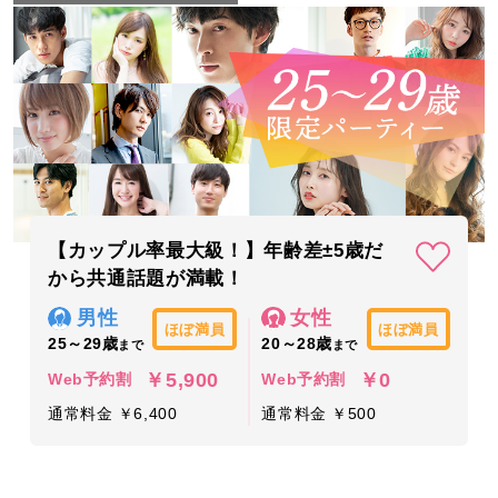
【カップル率最大級！】年齢差±5歳だ
から共通話題が満載！
男性
女性
ほぼ満員
ほぼ満員
25～29歳
20～28歳
まで
まで
￥5,900
￥0
Web予約割
Web予約割
通常料金 ￥6,400
通常料金 ￥500